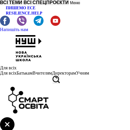
ВСІ ТЕМИ
ВСІ СПЕЦПРОЄКТИ
Меню
ПИШЕМО ЕСЕ
RESILIENCE.HELP
Напишіть нам
Для всіх
Для всіх
Батькам
Вчителям
Директорам
Учням