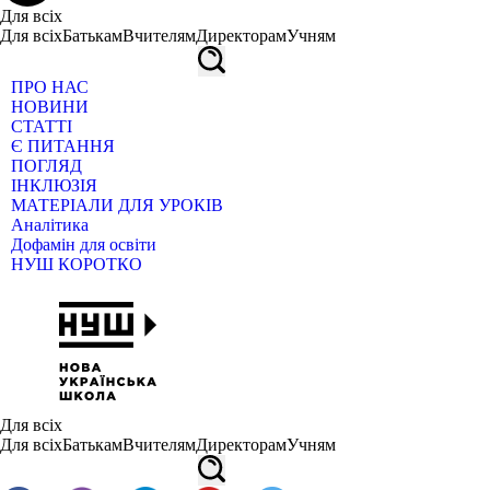
Для всіх
Для всіх
Батькам
Вчителям
Директорам
Учням
ПРО НАС
НОВИНИ
СТАТТІ
Є ПИТАННЯ
ПОГЛЯД
ІНКЛЮЗІЯ
МАТЕРІАЛИ ДЛЯ УРОКІВ
Аналітика
Дофамін для освіти
НУШ КОРОТКО
Для всіх
Для всіх
Батькам
Вчителям
Директорам
Учням