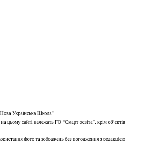
 "Нова Українська Школа"
 на цьому сайті належать ГО “Смарт освіта”, крім об’єктів
користання фото та зображень без погодження з редакцією