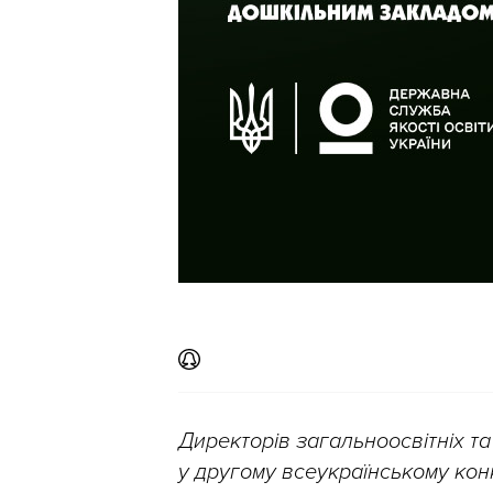
Директорів загальноосвітніх т
у другому всеукраїнському кон