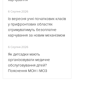
6 Серпня 2026
Із вересня учні початкових класів
у прифронтових областях
отримуватимуть безоплатне
харчування за новим механізмом
6 Серпня 2026
Як дитсадки мають
організовувати медичне
обслуговування дітей?
Пояснення МОН і МОЗ