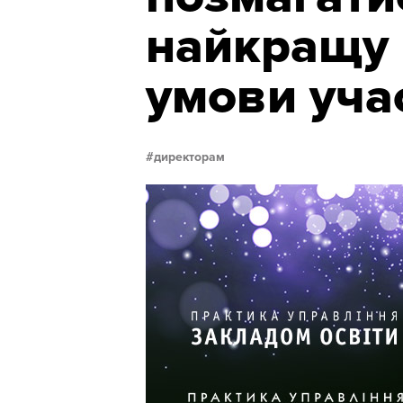
найкращу 
умови учас
директорам