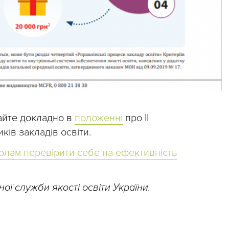
айте докладно в
положенні
про ІІ
ків закладів освіти.
олам перевірити себе на ефективність
ної служби якості освіти України.