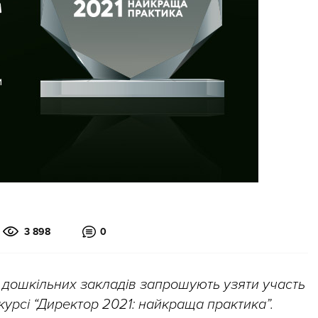
3 898
0
а дошкільних закладів запрошують узяти участь
курсі “Директор 2021: найкраща практика”.