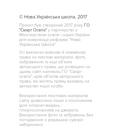
© Нова Українська школа, 2017
Проект був створений 2017 року
ГО
"Смарт Освіта"
у партнерстві з
Міністерством освіти і науки України
для комунікації реформи "Нова
Українська Школа"
Усі виключні майнові й немайнові
права на текстові матеріали, фото,
зображення та інші об’єкти
авторського права, що розміщені на
цьому сайті належать ГО “Смарт
освіта”, крім об’єктів авторського
права, які містять пряму вказівку на
авторство іншої особи.
Використання текстових матеріалів
сайту дозволено лише з посиланням
(для інтернет-видань -
гіперпосиланням) на джерело.
Використання фото та зображень без
погодження з редакцією суворо
заборонено.