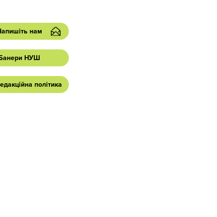
Напишіть нам
Банери НУШ
едакційна політика