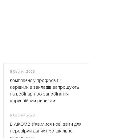
6 Серпня 2026
Комплаєнс у профосвіті:
керівників закладів запрошують
на вебінар про запобігання
корупційним ризикам
6 Серпня 2026
В АІКОМ2 з’явилися нові звіти для
перевірки даних про шкільне
харчування