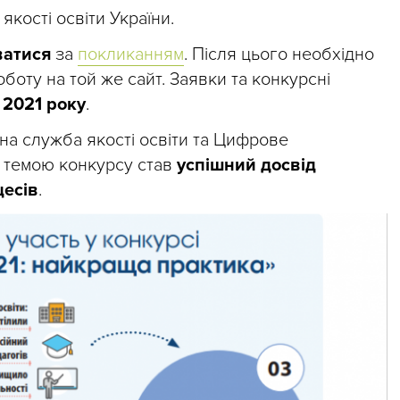
кості освіти України.
ватися
за
покликанням
. Після цього необхідно
оботу
на той же сайт.
Заявки та конкурсні
 2021 року
.
а служба якості освіти та Цифрове
 темою конкурсу став
успішний досвід
цесів
.