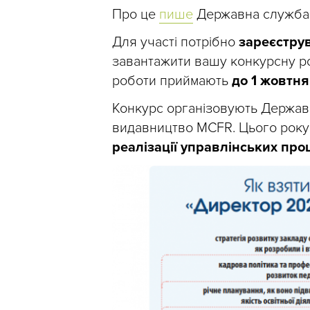
Про це
пише
Державна служба я
Для участі потрібно
зареєстру
завантажити
вашу
конкурсну
р
роботи приймають
до 1 жовтня
Конкурс організовують Державн
видавництво MCFR.
Цього року
реалізації управлінських про