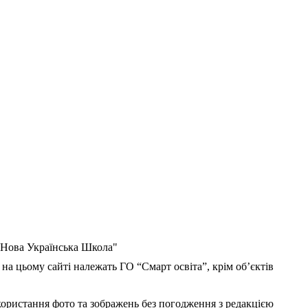
 "Нова Українська Школа"
 на цьому сайті належать ГО “Смарт освіта”, крім об’єктів
користання фото та зображень без погодження з редакцією