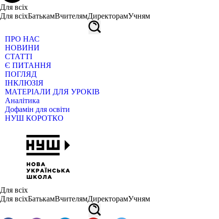
Для всіх
Для всіх
Батькам
Вчителям
Директорам
Учням
ПРО НАС
НОВИНИ
СТАТТІ
Є ПИТАННЯ
ПОГЛЯД
ІНКЛЮЗІЯ
МАТЕРІАЛИ ДЛЯ УРОКІВ
Аналітика
Дофамін для освіти
НУШ КОРОТКО
Для всіх
Для всіх
Батькам
Вчителям
Директорам
Учням