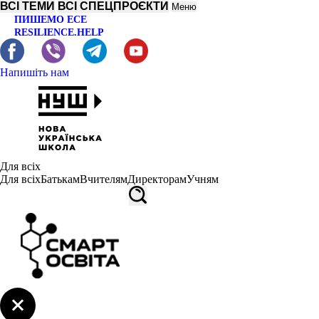
ВСІ ТЕМИ
ВСІ СПЕЦПРОЄКТИ
Меню
ПИШЕМО ЕСЕ
RESILIENCE.HELP
Напишіть нам
Для всіх
Для всіх
Батькам
Вчителям
Директорам
Учням