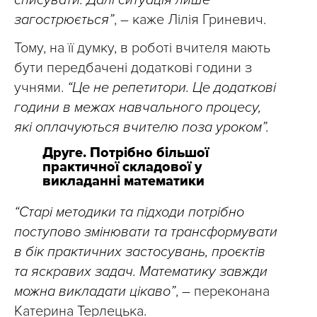
списувати. Далі ситуація лише
загострюється”
, – каже Лілія Гриневич.
Тому, на її думку, в роботі вчителя мають
бути передбачені додаткові години з
учнями.
“Це не репетитори. Це додаткові
години в межах навчального процесу,
які оплачуються вчителю поза уроком”.
Друге. Потрібно більшої
практичної складової у
викладанні математики
“Старі методики та підходи потрібно
поступово змінювати та трансформувати
в бік практичних застосувань, проєктів
та яскравих задач. Математику завжди
можна викладати цікаво”
, – переконана
Катерина Терлецька.