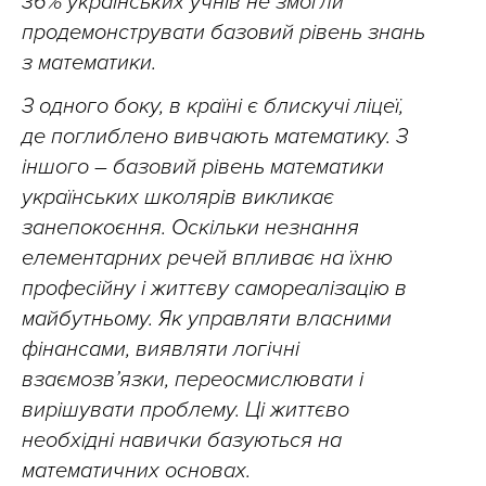
36% українських учнів не змогли
продемонструвати базовий рівень знань
з математики
.
З одного боку, в країні є блискучі ліцеї,
де поглиблено вивчають математику. З
іншого – базовий рівень математики
українських школярів викликає
занепокоєння. Оскільки незнання
елементарних речей впливає на їхню
професійну і життєву самореалізацію в
майбутньому. Як управляти власними
фінансами, виявляти логічні
взаємозв
’
язки, переосмислювати і
вирішувати проблему. Ці життєво
необхідні навички базуються на
математичних основах.