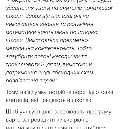
“Пріоритетом мало би бути (але не буде)
звернення уваги на вчителів початкової
школи. Зараз від них взагалі не
вимагається знання та розуміння
математики навіть рівня початкової
школи. Вимагається предметно-
методична компетентність. Тобто
зазубрити погані методички та
транслювати їх дітям, вимагаючи
дотримання іноді абсурдних схем
розв’язання задач”.
Тому, на її думку, потрібна перепідготовка
вчителів, які працюють в школах.
Щоб учні успішно засвоювали програму,
варто запровадити кілька рівнів
математики й дати дітям право вибору,