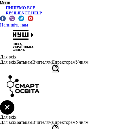
Меню
ПИШЕМО ЕСЕ
RESILIENCE.HELP
Напишіть нам
Для всіх
Для всіх
Батькам
Вчителям
Директорам
Учням
Для всіх
Для всіх
Батькам
Вчителям
Директорам
Учням