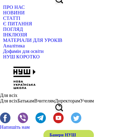
ПРО НАС
НОВИНИ
СТАТТІ
Є ПИТАННЯ
ПОГЛЯД
ІНКЛЮЗІЯ
МАТЕРІАЛИ ДЛЯ УРОКІВ
Аналітика
Дофамін для освіти
НУШ КОРОТКО
Для всіх
Для всіх
Батькам
Вчителям
Директорам
Учням
Напишіть нам
Банери НУШ