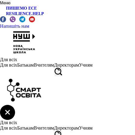
Меню
ПИШЕМО ЕСЕ
RESILIENCE.HELP
Напишіть нам
Для всіх
Для всіх
Батькам
Вчителям
Директорам
Учням
Для всіх
Для всіх
Батькам
Вчителям
Директорам
Учням