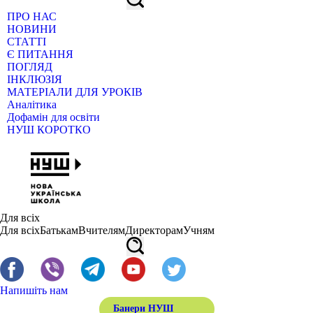
ПРО НАС
НОВИНИ
СТАТТІ
Є ПИТАННЯ
ПОГЛЯД
ІНКЛЮЗІЯ
МАТЕРІАЛИ ДЛЯ УРОКІВ
Аналітика
Дофамін для освіти
НУШ КОРОТКО
Для всіх
Для всіх
Батькам
Вчителям
Директорам
Учням
Напишіть нам
Банери НУШ