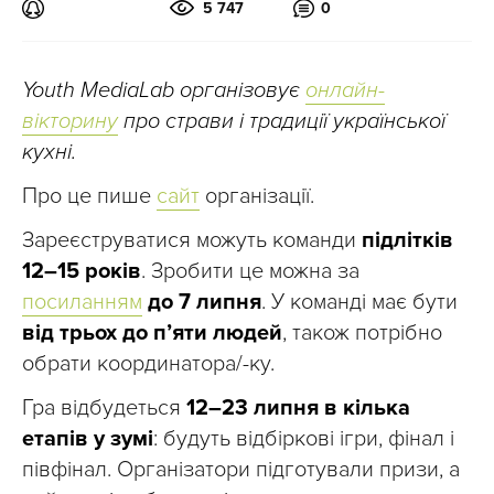
5 747
0
Youth MediaLab організовує
онлайн-
вікторину
про страви і традиції української
кухні.
Про це пише
сайт
організації.
Зареєструватися можуть команди
підлітків
12–15 років
. Зробити це можна за
посиланням
до 7 липня
. У команді має бути
від трьох до п’яти людей
, також потрібно
обрати координатора/-ку.
Гра відбудеться
12–23 липня в кілька
етапів у зумі
: будуть відбіркові ігри, фінал і
півфінал. Організатори підготували призи, а