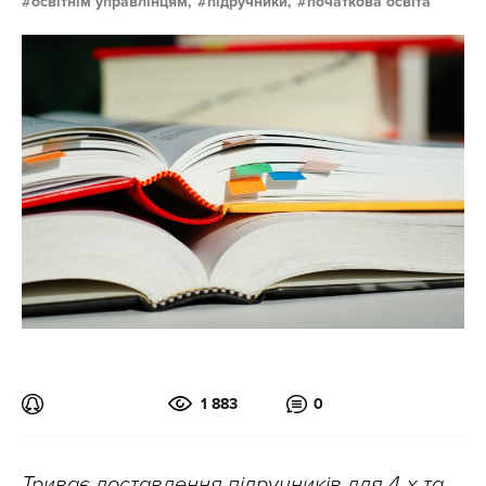
освітнім управлінцям,
підручники,
початкова освіта
1 883
0
Триває доставлення підручників для 4-х та