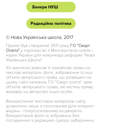
Банери НУШ
Редакційна політика
© Нова Українська школа, 2017
Проект був створений 2017 року
ГО "Смарт
Освіта"
у партнерстві з Міністерством освіти і
науки України для комунікації реформи "Нова
Українська Школа"
Усі виключні майнові й немайнові права на
текстові матеріали, фото, зображення та інші
об’єкти авторського права, що розміщені на
цьому сайті належать ГО “Смарт освіта”, крім
об’єктів авторського права, які містять пряму
вказівку на авторство іншої особи.
Використання текстових матеріалів сайту
дозволено лише з посиланням (для інтернет-
видань - гіперпосиланням) на джерело.
Використання фото та зображень без
погодження з редакцією суворо заборонено.