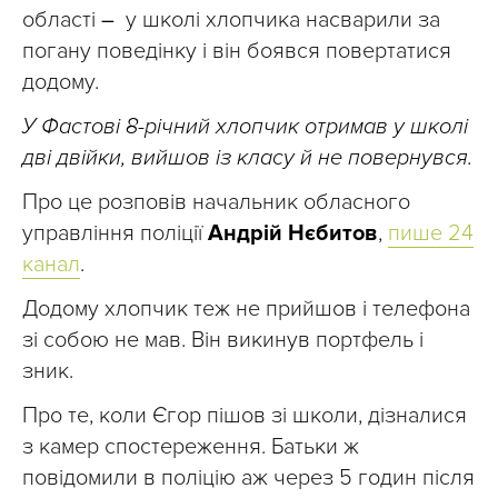
області
–
у школі хлопчика насварили за
погану поведінку і він боявся повертатися
додому.
У Фастові 8-річний хлопчик отримав у школі
дві двійки, вийшов із класу й не повернувся.
Про це розповів начальник обласного
управління поліції
Андрій Нєбитов
,
пише 24
канал
.
Додому хлопчик теж не прийшов і телефона
зі собою не мав. Він викинув портфель і
зник.
Про те, коли Єгор пішов зі школи, дізналися
з камер спостереження. Батьки ж
повідомили в поліцію аж через 5 годин після