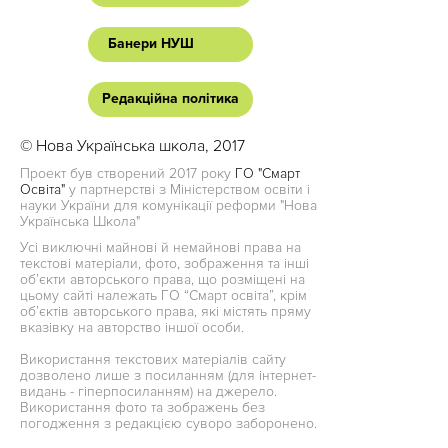
Банери НУШ
Редакційна політика
© Нова Українська школа, 2017
Проект був створений 2017 року
ГО "Смарт
Освіта"
у партнерстві з Міністерством освіти і
науки України для комунікації реформи "Нова
Українська Школа"
Усі виключні майнові й немайнові права на
текстові матеріали, фото, зображення та інші
об’єкти авторського права, що розміщені на
цьому сайті належать ГО “Смарт освіта”, крім
об’єктів авторського права, які містять пряму
вказівку на авторство іншої особи.
Використання текстових матеріалів сайту
дозволено лише з посиланням (для інтернет-
видань - гіперпосиланням) на джерело.
Використання фото та зображень без
погодження з редакцією суворо заборонено.