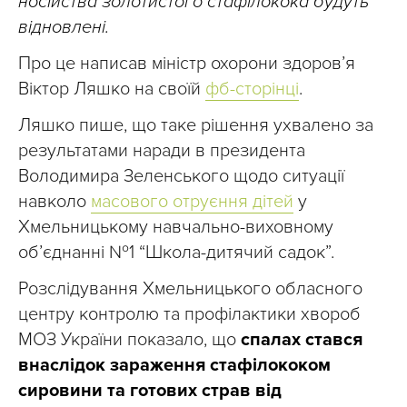
носійства золотистого стафілокока будуть
відновлені.
Про це написав міністр охорони здоров’я
Віктор Ляшко на своїй
фб-сторінці
.
Ляшко пише, що таке рішення ухвалено за
результатами наради в президента
Володимира Зеленського щодо ситуації
навколо
масового отруєння дітей
у
Хмельницькому навчально-виховному
об’єднанні №1 “Школа-дитячий садок”.
Розслідування Хмельницького обласного
центру контролю та профілактики хвороб
МОЗ України показало, що
спалах стався
внаслідок зараження стафілококом
сировини та готових страв від