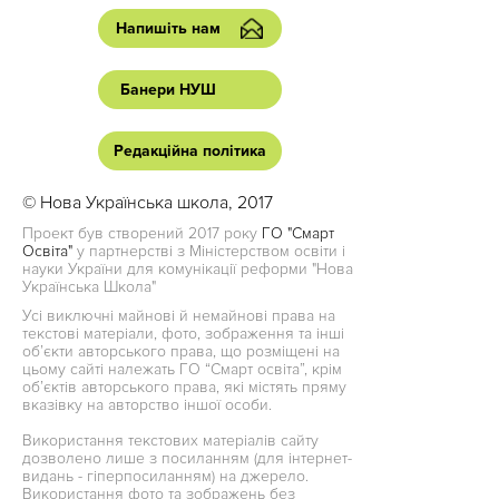
Напишіть нам
Банери НУШ
Редакційна політика
© Нова Українська школа, 2017
Проект був створений 2017 року
ГО "Смарт
Освіта"
у партнерстві з Міністерством освіти і
науки України для комунікації реформи "Нова
Українська Школа"
Усі виключні майнові й немайнові права на
текстові матеріали, фото, зображення та інші
об’єкти авторського права, що розміщені на
цьому сайті належать ГО “Смарт освіта”, крім
об’єктів авторського права, які містять пряму
вказівку на авторство іншої особи.
Використання текстових матеріалів сайту
дозволено лише з посиланням (для інтернет-
видань - гіперпосиланням) на джерело.
Використання фото та зображень без