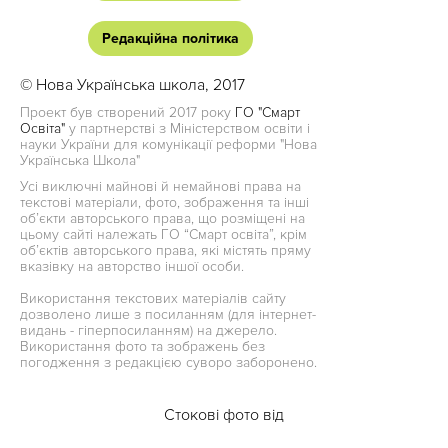
Редакційна політика
© Нова Українська школа, 2017
Проект був створений 2017 року
ГО "Смарт
Освіта"
у партнерстві з Міністерством освіти і
науки України для комунікації реформи "Нова
Українська Школа"
Усі виключні майнові й немайнові права на
текстові матеріали, фото, зображення та інші
об’єкти авторського права, що розміщені на
цьому сайті належать ГО “Смарт освіта”, крім
об’єктів авторського права, які містять пряму
вказівку на авторство іншої особи.
Використання текстових матеріалів сайту
дозволено лише з посиланням (для інтернет-
видань - гіперпосиланням) на джерело.
Використання фото та зображень без
погодження з редакцією суворо заборонено.
Стокові фото від