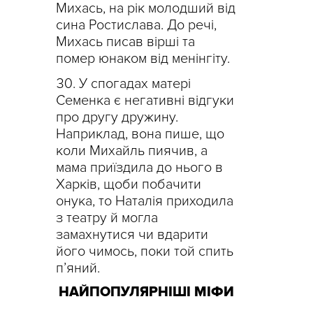
Михась, на рік молодший від
сина Ростислава. До речі,
Михась писав вірші та
помер юнаком від менінгіту.
У спогадах матері
Семенка є негативні відгуки
про другу дружину.
Наприклад, вона пише, що
коли Михайль пиячив, а
мама приїздила до нього в
Харків, щоби побачити
онука, то Наталія приходила
з театру й могла
замахнутися чи вдарити
його чимось, поки той спить
п’яний.
НАЙПОПУЛЯРНІШІ МІФИ