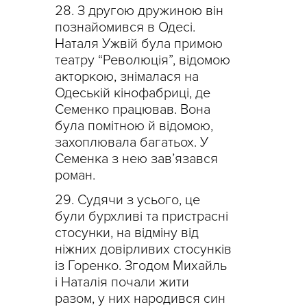
З другою дружиною він
познайомився в Одесі.
Наталя Ужвій була примою
театру “Революція”, відомою
акторкою, знімалася на
Одеській кінофабриці, де
Семенко працював. Вона
була помітною й відомою,
захоплювала багатьох. У
Семенка з нею зав’язався
роман.
Судячи з усього, це
були бурхливі та пристрасні
стосунки, на відміну від
ніжних довірливих стосунків
із Горенко. Згодом Михайль
і Наталія почали жити
разом, у них народився син