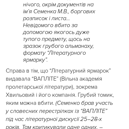
нічого, окрім документів на
ім’я Семенка М.В., боргових
розписок і листа…
Невідомого вбито за
допомогою якогось дуже
тупого предмету, щось на
зразок грубого альманаху,
формату “Літературного
ярмарку”.
Справа в тім, що “Літературний ярмарок”
видавала “ВАПЛІТЕ” (Вільна академія
пролетарської літератури), зокрема
Хвильовий і його компанія. Грубий томик,
яким можна вбити.
(Семенко брав участь
у словесних перестрілках із “ВАПЛІТЕ”
під час літературної дискусії 25–28-х
років. Там критикували одне одних. –