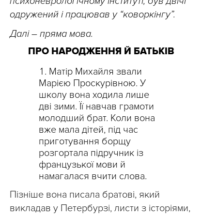
психоневрологічному інституті, був двічі
одружений і працював у “коворкінгу”.
Далі – пряма мова.
ПРО НАРОДЖЕННЯ Й БАТЬКІВ
Матір Михайля звали
Марією Проскурівною. У
школу вона ходила лише
дві зими. Її навчав грамоти
молодший брат. Коли вона
вже мала дітей, під час
приготування борщу
розгортала підручник із
французької мови й
намагалася вчити слова.
Пізніше вона писала братові, який
викладав у Петербурзі, листи з історіями,