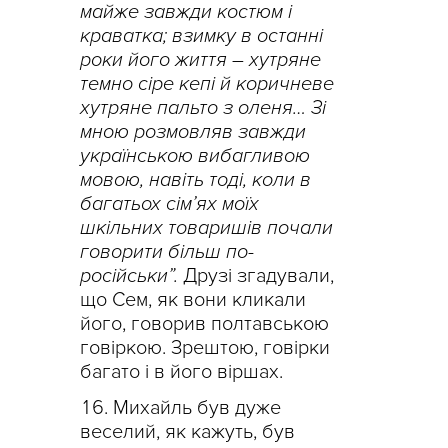
майже завжди костюм і
краватка; взимку в останні
роки його життя – хутряне
темно сіре кепі й коричневе
хутряне пальто з оленя… Зі
мною розмовляв завжди
українською вибагливою
мовою, навіть тоді, коли в
багатьох сім’ях моїх
шкільних товаришів почали
говорити більш по-
російськи”.
Друзі згадували,
що Сем, як вони кликали
його, говорив полтавською
говіркою. Зрештою, говірки
багато і в його віршах.
Михайль був дуже
веселий, як кажуть, був