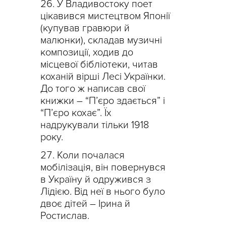
У Владивостоку поет
цікавився мистецтвом Японії
(купував гравюри й
малюнки), складав музичні
композиції, ходив до
місцевої бібліотеки, читав
коханій вірші Лесі Українки.
До того ж написав свої
книжки – “П’єро здається” і
“П’єро кохає”. Їх
надрукували тільки 1918
року.
Коли почалася
мобілізація, він повернувся
в Україну й одружився з
Лідією. Від неї в нього було
двоє дітей – Ірина й
Ростислав.