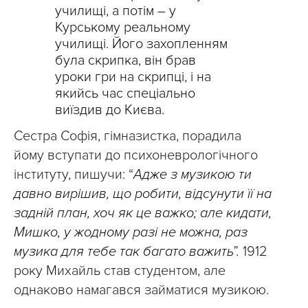
училищі, а потім – у
Курському реальному
училищі. Його захопленням
була скрипка, він брав
уроки гри на скрипці, і на
якийсь час спеціально
виїздив до Києва.
Сестра Софія, гімназистка, порадила
йому вступати до психоневрологічного
інституту, пишучи: “
Адже з музикою ти
давно вирішив, що робити, відсунути її на
задній план, хоч як це важко; але кидати,
Мишко, у жодному разі не можна, раз
музика для тебе так багато важить”.
1912
року Михайль став студентом, але
однаково намагався займатися музикою.