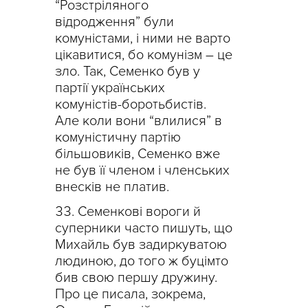
“Розстріляного
відродження” були
комуністами, і ними не варто
цікавитися, бо комунізм – це
зло. Так, Семенко був у
партії українських
комуністів-боротьбистів.
Але коли вони “влилися” в
комуністичну партію
більшовиків, Семенко вже
не був її членом і членських
внесків не платив.
Семенкові вороги й
суперники часто пишуть, що
Михайль був задиркуватою
людиною, до того ж буцімто
бив свою першу дружину.
Про це писала, зокрема,