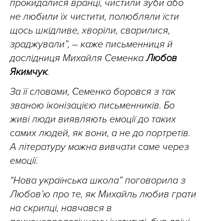
прокидалися вранці, чистили зуби або
не любили їх чистити, полюбляли їсти
щось шкідливе, хворіли, сварилися,
зраджували”, – каже письменниця й
дослідниця Михайля Семенка
Любов
Якимчук
.
За її словами, Семенко боровся з так
званою іконізацією письменників. Бо
живі люди виявляють емоції до таких
самих людей, як вони, а не до портретів.
А літературу можна вивчати саме через
емоції.
“Нова українська школа” поговорила з
Любов’ю про те, як Михайль любив грати
на скрипці, навчався в