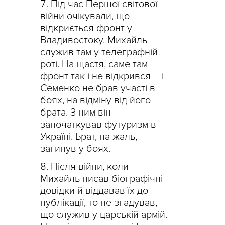
Під час Першої світової
війни очікували, що
відкриється фронт у
Владивостоку. Михайль
служив там у телеграфній
роті. На щастя, саме там
фронт так і не відкрився – і
Семенко не брав участі в
боях, на відміну від його
брата. З ним він
започаткував футуризм в
Україні. Брат, на жаль,
загинув у боях.
Після війни, коли
Михайль писав біографічні
довідки й віддавав їх до
публікації, то не згадував,
що служив у царській армій.