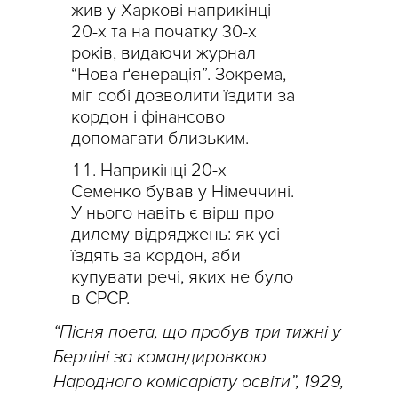
жив у Харкові наприкінці
20-х та на початку 30-х
років, видаючи журнал
“Нова ґенерація”. Зокрема,
міг собі дозволити їздити за
кордон і фінансово
допомагати близьким.
Наприкінці 20-х
Семенко бував у Німеччині.
У нього навіть є вірш про
дилему відряджень: як усі
їздять за кордон, аби
купувати речі, яких не було
в СРСР.
“Пісня поета, що пробув три тижні у
Берліні за командировкою
Народного комісаріату освіти”, 1929,