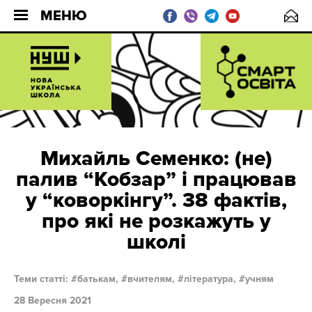
МЕНЮ
Михайль Семенко: (не)
палив “Кобзар” і працював
у “коворкінгу”. 38 фактів,
про які не розкажуть у
школі
Теми статті:
батькам,
вчителям,
література,
учням
28 Вересня 2021