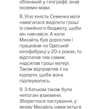
обізнаний у географії, знав
іноземні мови.
Усю юність Семенка мати
намагалася виділити гроші
із сімейного бюджету, щоби
він навчався. А коли
Михайль був дорослим і
працював на Одеській
кінофабриці у 20-х роках, то
відплатив тим самим:
надсилав гроші матері.
Також відправляв її на
курорти, щоби вона
підлікувалась.
З батьком також були
непогані взаємини.
Збереглося листування, у
якому Михайль намагається