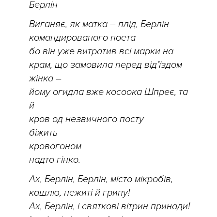
Берлін
Виганяє, як матка – плід, Берлін
командированого поета
бо він уже витратив всі марки на
крам, що замовила перед від’їздом
жінка –
йому огидла вже косоока Шпреє, та
й
кров од незвичного посту
біжить
кровогоном
надто гінко.
Ах, Берлін, Берлін, місто мікробів,
кашлю, нежиті й грипу!
Ах, Берлін, і святкові вітрин принади!