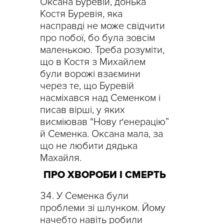
Оксана Буревій, донька
Костя Буревія, яка
насправді не може свідчити
про побої, бо була зовсім
маленькою. Треба розуміти,
що в Костя з Михайлем
були ворожі взаємини
через те, що Буревій
насміхався над Семенком і
писав вірші, у яких
висміював “Нову ґенерацію”
й Семенка. Оксана мала, за
що не любити дядька
Махайля.
ПРО ХВОРОБИ І СМЕРТЬ
У Семенка були
проблеми зі шлунком. Йому
начебто навіть робили