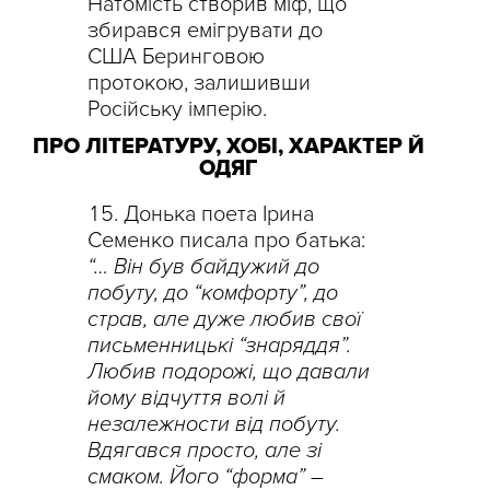
Натомість створив міф, що
збирався емігрувати до
США Беринговою
протокою, залишивши
Російську імперію.
ПРО ЛІТЕРАТУРУ, ХОБІ, ХАРАКТЕР Й
ОДЯГ
Донька поета Ірина
Семенко писала про батька:
“… Він був байдужий до
побуту, до “комфорту”, до
страв, але дуже любив свої
письменницькі “знаряддя”.
Любив подорожі, що давали
йому відчуття волі й
незалежности від побуту.
Вдягався просто, але зі
смаком. Його “форма” –