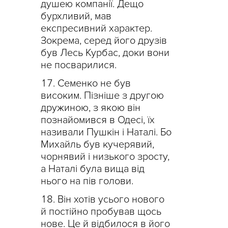
душею компанії. Дещо
бурхливий, мав
експресивний характер.
Зокрема, серед його друзів
був Лесь Курбас, доки вони
не посварилися.
Семенко не був
високим. Пізніше з другою
дружиною, з якою він
познайомився в Одесі, їх
називали Пушкін і Наталі. Бо
Михайль був кучерявий,
чорнявий і низького зросту,
а Наталі була вища від
нього на пів голови.
Він хотів усього нового
й постійно пробував щось
нове. Це й відбилося в його