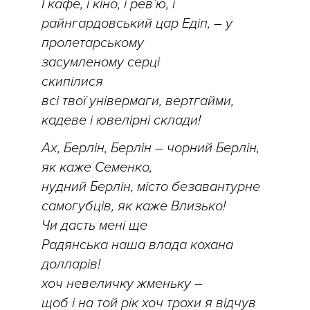
І кафе, і кіно, і рев’ю, і
райнгардовський цар Едіп, – у
пролетарському
засумленому серці
скипілися
всі твої універмаги, вертгайми,
кадеве і ювелірні склади!
Ах, Берлін, Берлін – чорний Берлін,
як каже Семенко,
нудний Берлін, місто безавантурне
самогубців, як каже Влизько!
Чи дасть мені ще
Радянська наша влада кохана
долларів!
хоч невеличку жменьку –
щоб і на той рік хоч трохи я відчув