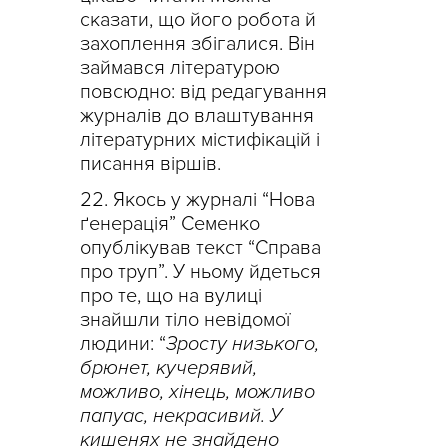
сказати, що його робота й
захоплення збігалися. Він
займався літературою
повсюдно: від редагування
журналів до влаштування
літературних містифікацій і
писання віршів.
Якось у журналі “Нова
ґенерація” Семенко
опублікував текст “Справа
про труп”. У ньому йдеться
про те, що на вулиці
знайшли тіло невідомої
людини: “
Зросту низького,
брюнет, кучерявий,
можливо, хінець, можливо
папуас, некрасивий. У
кишенях не знайдено