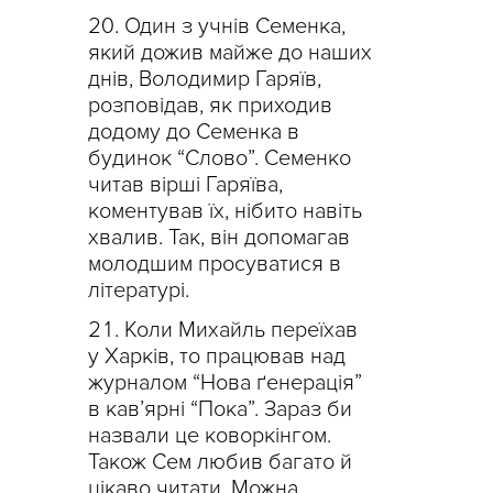
Один з учнів Семенка,
який дожив майже до наших
днів, Володимир Гаряїв,
розповідав, як приходив
додому до Семенка в
будинок “Слово”. Семенко
читав вірші Гаряїва,
коментував їх, нібито навіть
хвалив. Так, він допомагав
молодшим просуватися в
літературі.
Коли Михайль переїхав
у Харків, то працював над
журналом “Нова ґенерація”
в кав’ярні “Пока”. Зараз би
назвали це коворкінгом.
Також Сем любив багато й
цікаво читати. Можна