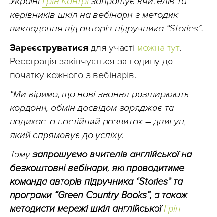
Україні
Грін Кантрі
запрошує вчителів та
керівників шкіл на вебінари з методик
викладання від авторів підручника “Stories”
.
Зареєструватися
для участі
можна тут
.
Реєстрація закінчується за годину до
початку кожного з вебінарів.
“Ми віримо, що нові знання розширюють
кордони, обмін досвідом заряджає та
надихає, а постійний розвиток – двигун,
який спрямовує до успіху.
Тому
запрошуємо вчителів англійської на
безкоштовні вебінари, які
проводитиме
команда авторів підручника “Stories” та
програми “Green Country Books”, а також
методисти мережі шкіл англійської
Грін