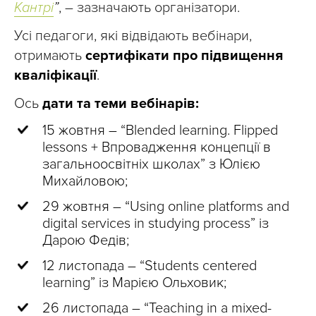
Кантрі
”
, – зазначають організатори.
Усі педагоги, які відвідають вебінари,
отримають
сертифікати про підвищення
кваліфікації
.
Ось
дати та теми вебінарів:
15 жовтня – “Blended learning. Flipped
lessons + Впровадження концепції в
загальноосвітніх школах” з Юлією
Михайловою;
29 жовтня – “Using online platforms and
digital services in studying process” із
Дарою Федів;
12 листопада – “Students centered
learning” із Марією Ольховик;
26 листопада – “Teaching in a mixed-