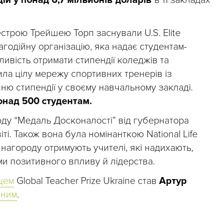
строю Трейшею Торп заснували U.S. Elite
благодійну організацію, яка надає студентам-
ливість отримати стипендії коледжів та
ила цілу мережу спортивних тренерів із
ню стипендії у своєму навчальному закладі.
онад 500 студентам.
ду “Медаль Досконалості” від губернатора
ті. Також вона була номінанткою National Life
нагороду отримують учителі, які надихають,
ми позитивного впливу й лідерства.
цем
Global Teacher Prize Ukraine став
Артур
 ним
.