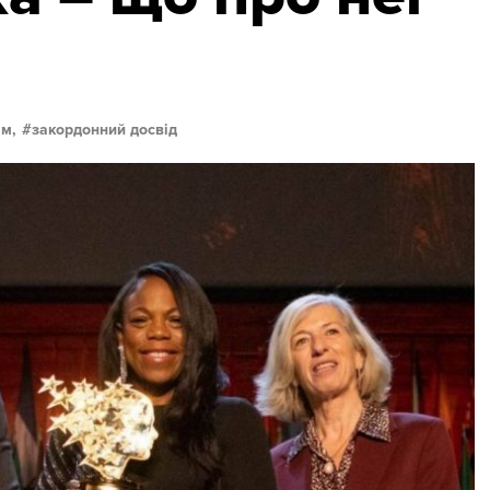
м,
закордонний досвід