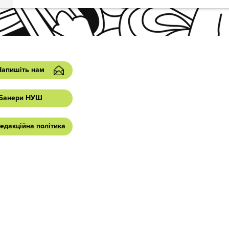
Напишіть нам
Банери НУШ
едакційна політика