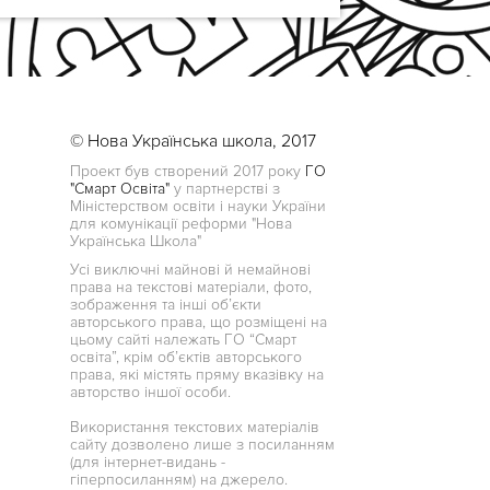
© Нова Українська школа, 2017
Проект був створений 2017 року
ГО
"Смарт Освіта"
у партнерстві з
Міністерством освіти і науки України
для комунікації реформи "Нова
Українська Школа"
Усі виключні майнові й немайнові
права на текстові матеріали, фото,
зображення та інші об’єкти
авторського права, що розміщені на
цьому сайті належать ГО “Смарт
освіта”, крім об’єктів авторського
права, які містять пряму вказівку на
авторство іншої особи.
Використання текстових матеріалів
сайту дозволено лише з посиланням
(для інтернет-видань -
гіперпосиланням) на джерело.