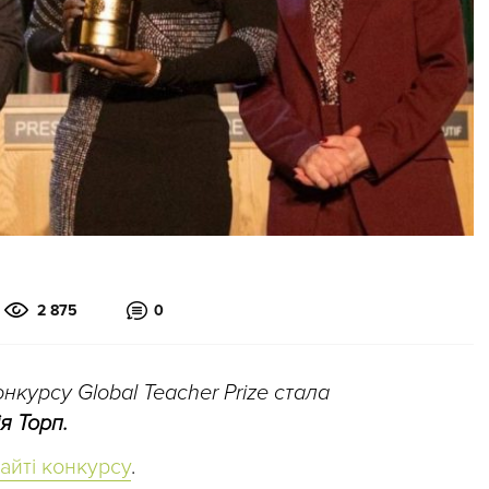
2 875
0
курсу Global Teacher Prize стала
я Торп.
айті конкурсу
.