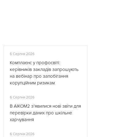
6 Серпня 2026
Комплаєнс у профосвіті:
керівників закладів запрошують
на вебінар про запобігання
корупційним ризикам
6 Серпня 2026
В АІКОМ2 з’явилися нові звіти для
перевірки даних про шкільне
харчування
6 Серпня 2026