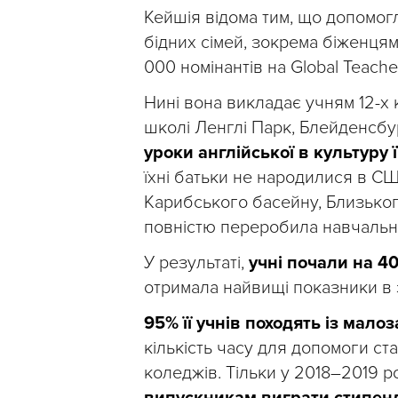
Кейшія відома тим, що допомог
бідних сімей, зокрема біженцям, 
000 номінантів на Global Teacher 
Нині вона викладає учням 12-х 
школі Ленглі Парк, Блейденсбу
уроки англійської в культуру ї
їхні батьки не народилися в СШ
Карибського басейну, Близьког
повністю переробила навчальн
У результаті,
учні почали на 4
отримала найвищі показники в з
95% її учнів походять із мало
кількість часу для допомоги ст
коледжів. Тільки у 2018–2019 
випускникам виграти стипенді