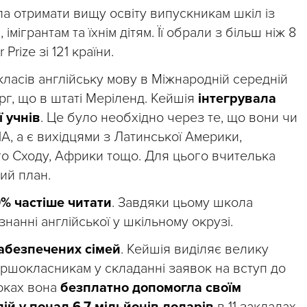
ла отримати вищу освіту випускникам шкіл із
імігрантам та їхнім дітям. Її обрали з більш ніж 8
Prize зі 121 країни.
класів англійську мову в Міжнародній середній
рг, що в штаті Меріленд. Кейшія
інтегрувала
ї учнів
. Це було необхідно через те, що вони чи
А, а є вихідцями з Латинської Америки,
о Сходу, Африки тощо. Для цього вчителька
ий план.
0% частіше читати
. Завдяки цьому школа
нанні англійської у шкільному окрузі.
забезпечених сімей
. Кейшія виділяє велику
аршокласникам у складанні заявок на вступ до
роках вона
безплатно допомогла своїм
й у понад 6,7 мільйонів доларів
в 11 закладах