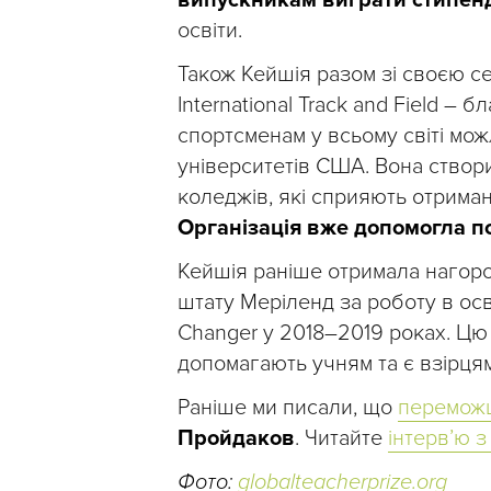
освіти.
Також Кейшія разом зі своєю се
International Track and Field – 
спортсменам у всьому світі мож
університетів США. Вона створ
коледжів, які сприяють отриман
Організація вже допомогла п
Кейшія раніше отримала нагоро
штату Меріленд за роботу в осві
Changer у 2018–2019 роках. Цю 
допомагають учням та є взірця
Раніше ми писали, що
перемож
Пройдаков
. Читайте
інтерв’ю з
Фото:
globalteacherprize.org