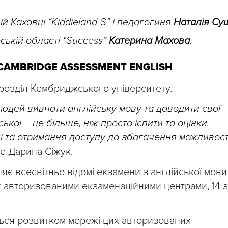
й Каховці “Kiddieland-S”
і педагогиня
Наталія Су
ькій області “Success”
Катерина Махова
.
CAMBRIDGE ASSESSMENT ENGLISH
дрозділ Кембриджського університету.
людей вивчати англійську мову та доводити свої
ької – це більше, ніж просто іспити та оцінки.
ні та отримання доступу до збагачення можливост
е Дарина Сіжук.
яє всесвітньо відомі екзамени з англійської мови
ах авторизованими екзаменаційними центрами, 14 з
ться розвитком мережі цих авторизованих