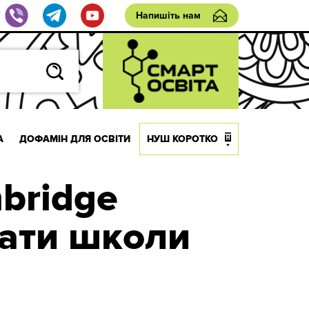
Напишіть нам
А
ДОФАМІН ДЛЯ ОСВІТИ
НУШ КОРОТКО
bridge
тати школи