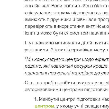
англійської. Вони роблять його більш 
спілкування, а також відповідно до виз
змінюють підручники й рівні, але прог
перевіряють використання англійської
іспитів може бути елементом навчання
І тут важливо мотивувати дітей вчити
успішними. А іспит і сертифікат можут
“
Ми консультуємо центри щодо ефекти
радимо, які навчальні ресурси краще 
навчальні навчальні матеріали до екз
Ось, що треба зробити вчителям англі
авторизованими центрами підготовки д
1.
Майбутні центри підготовки ма
центром
, у якому учні складатиму