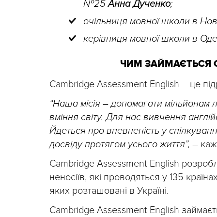
№25
Анна Дученко
;
очільниця мовної школи в Нові
керівниця мовної школи в Одес
ЧИМ ЗАЙМАЄТЬСЯ 
Cambridge Assessment English – це пі
“Наша місія – допомагати мільйонам 
вміння світу. Для нас вивчення англійс
Йдеться про впевненість у спілкуван
досвіду протягом усього життя”,
– каж
Cambridge Assessment English розробл
неносіїв, які проводяться у 135 країн
яких розташовані в Україні.
Сambridge Assessment English займає