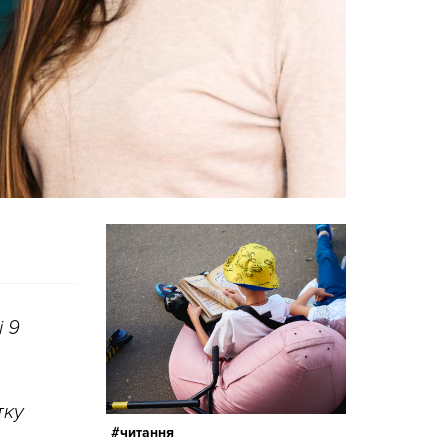
і 9
тку
читання