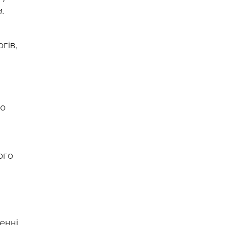
.
гів,
до
ого
енні