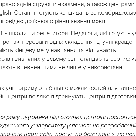
право адмініструвати екзамени, а також центрами
glish. Останні готують кандидатів за кембриджсь
повідно до їхнього рівня знання мови.
іть школи чи репетитори. Педагоги, які готують у
ро такі переваги від їх складання: ці учні краще
міють кінцеву мету навчання та відчувають
іїв і визнаних у всьому світі стандартів сертифіка
 стають впевненішими не лише у використанні
 так учні отримують більше можливостей для вивч
ійні центри всіляко підтримують центри підготовки
рограму підтримки підготовчих центрів: пропонує
иджського університету (спеціально розроблени
дзначити партнерів), доступ до бази даних, де це