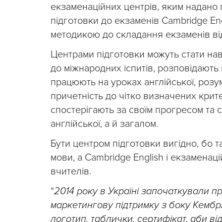
екзаменаційних центрів, яким надано 
підготовки до екзаменів Сambridge En
методикою до складання екзаменів від
Центрами підготовки можуть стати нав
до міжнародних іспитів, розповідають п
працюють на уроках англійської, розу
причетність до чітко визначених критер
спостерігають за своїм прогресом та
англійської, а й загалом.
Бути центром підготовки вигідно, бо
мови, а Сambridge English і екзаменац
вчителів.
“
2014 року в Україні започаткували п
маркетингову підтримку з боку Кембр
логотип, таблички, сертифікат, аби ві