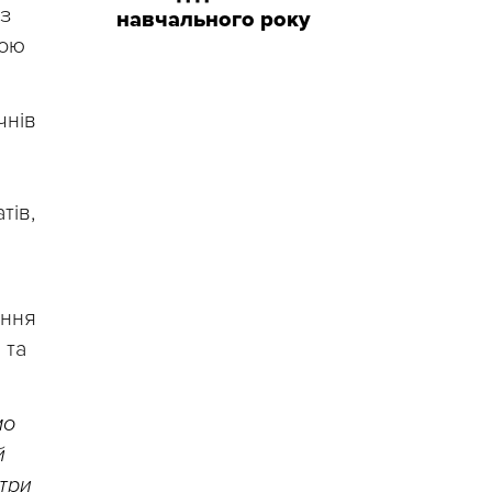
 з
навчального року
кою
чнів
тів,
ення
 та
мо
й
нтри