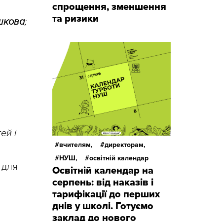
спрощення, зменшення
та ризики
шкова
;
ей і
вчителям,
директорам,
НУШ,
освітній календар
 для
Освітній календар на
серпень: від наказів і
тарифікації до перших
днів у школі. Готуємо
заклад до нового