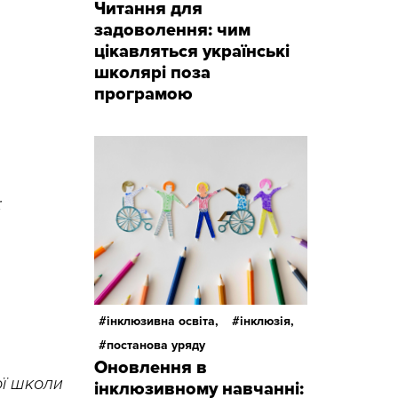
Читання для
задоволення: чим
цікавляться українські
школярі поза
програмою
;
інклюзивна освіта,
інклюзія,
постанова уряду
Оновлення в
ої школи
інклюзивному навчанні: