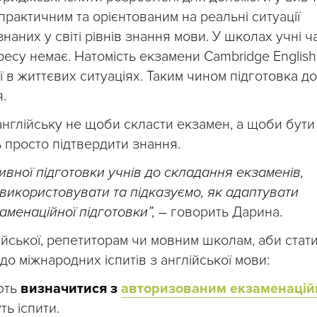
практичним та орієнтованим на реальні ситуації
наних у світі рівнів знання мови. У школах учні ч
ресу немає. Натомість екзамени Сambridge English
 в життєвих ситуаціях. Таким чином підготовка до
.
 англійську не щоби скласти екзамен, а щоби бути
ь просто підтвердити знання.
вної підготовки учнів до складання екзаменів,
використовувати та підказуємо, як адаптувати
аменаційної підготовки”,
– говорить Дарина.
йської, репетиторам чи мовним школам, аби стат
о міжнародних іспитів з англійської мови:
ють
визначитися з
авторизованим екзаменаці
ть іспити.