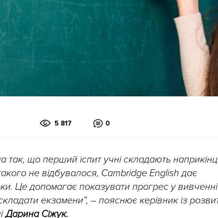
5 817
0
а так, що перший іспит учні складають наприкінц
такого не відбувалося, Cambridge English дає
оки. Це допомагає показувати прогрес у вивченні
складати екзамени”, – пояснює керівник із розви
ні
Дарина Сіжук.