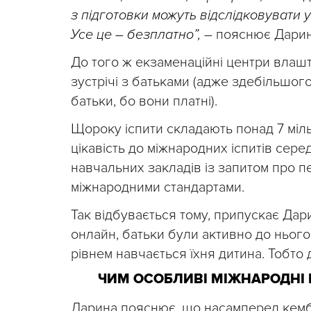
з підготовки можуть відслідковувати у
Усе це – безплатно”,
– пояснює Дарин
До того ж екзаменаційні центри влашт
зустрічі з батьками (адже здебільшог
батьки, бо вони платні).
Щороку іспити складають понад 7 міль
цікавість до міжнародних іспитів сере
навчальних закладів із запитом про пе
міжнародними стандартами.
Так відбувається тому, припускає Дар
онлайн, батьки були активно до нього
рівнем навчається їхня дитина. Тобто 
ЧИМ ОСОБЛИВІ МІЖНАРОДНІ 
Дарина пояснює, що насамперед кембр