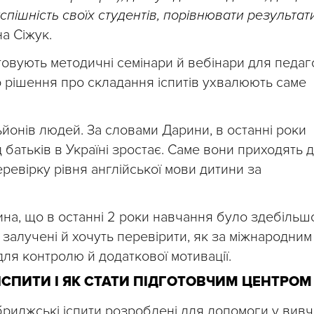
спішність своїх студентів, порівнювати результати
а Сіжук.
овують методичні семінари й вебінари для педаго
о рішення про складання іспитів ухвалюють саме
йонів людей. За словами Дарини, в останні роки
д батьків в Україні зростає. Саме вони приходять 
ревірку рівня англійської мови дитини за
ина, що в останні 2 роки навчання було здебільш
 залучені й хочуть перевірити, як за міжнародним
для контролю й додаткової мотивації.
ІСПИТИ І ЯК СТАТИ ПІДГОТОВЧИМ ЦЕНТРОМ
иджські іспити розроблені для допомоги у вивч