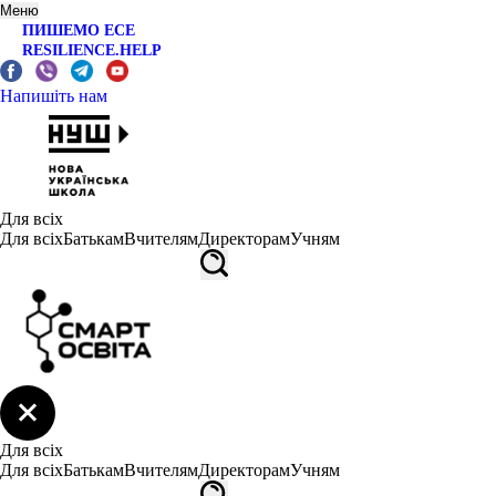
Меню
ПИШЕМО ЕСЕ
RESILIENCE.HELP
Напишіть нам
Для всіх
Для всіх
Батькам
Вчителям
Директорам
Учням
Для всіх
Для всіх
Батькам
Вчителям
Директорам
Учням