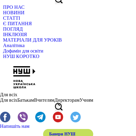
ПРО НАС
НОВИНИ
СТАТТІ
Є ПИТАННЯ
ПОГЛЯД
ІНКЛЮЗІЯ
МАТЕРІАЛИ ДЛЯ УРОКІВ
Аналітика
Дофамін для освіти
НУШ КОРОТКО
Для всіх
Для всіх
Батькам
Вчителям
Директорам
Учням
Напишіть нам
Банери НУШ