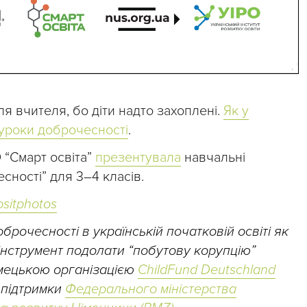
я вчителя, бо діти надто захоплені.
Як у
 уроки доброчесності
.
 “Смарт освіта”
презентувала
навчальні
сності” для 3–4 класів.
sitphotos
брочесності в українській початковій освіті як
нструмент подолати “побутову корупцію”
німецькою організацією
ChildFund Deutschland
 підтримки
Федерального міністерства