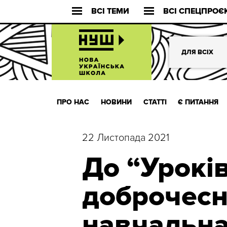
ВСІ ТЕМИ
ВСІ СПЕЦПРОЄ
ДЛЯ ВСІХ
ПРО НАС
НОВИНИ
СТАТТІ
Є ПИТАННЯ
22 Листопада 2021
До “Урокі
доброчесн
навчальна