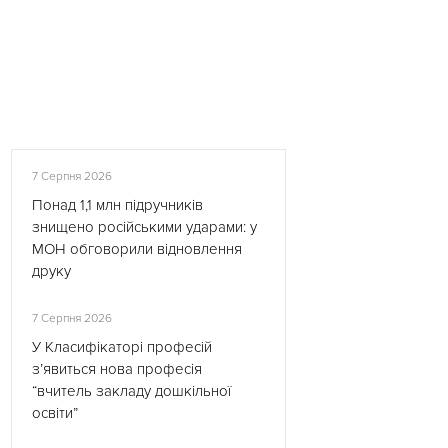
7 Серпня 2026
Понад 1,1 млн підручників
знищено російськими ударами: у
МОН обговорили відновлення
друку
7 Серпня 2026
У Класифікаторі професій
з’явиться нова професія
“вчитель закладу дошкільної
освіти”