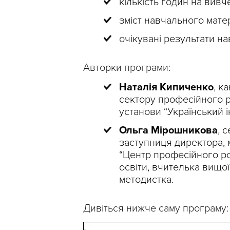
кількість годин на вивч
зміст навчального матер
очікувані результати на
Авторки програми:
Наталія
Кипиченко
, к
сектору професійного р
установи “Український і
Ольга Мірошникова
, 
заступниця директора, 
“Центр професійного ро
освіти, вчителька вищої 
методистка.
Дивіться нижче саму програму: