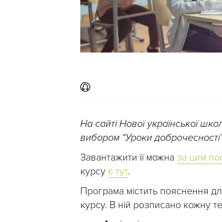
На сайті Нової української шк
вибором “Уроки доброчесності
Завантажити її можна
за цим п
курсу
є тут
.
Програма містить пояснення д
курсу. В ній розписано кожну те