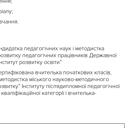
ення;
іалу;
вчання.
андидатка педагогічних наук і методистка
озвитку педагогічних працівників Державної
нститут розвитку освіти”
сертифікована вчителька початкових класів,
методистка міського науково-методичного
звитку” Інституту післядипломної педагогічної
кваліфікаційної категорії і вчителька-