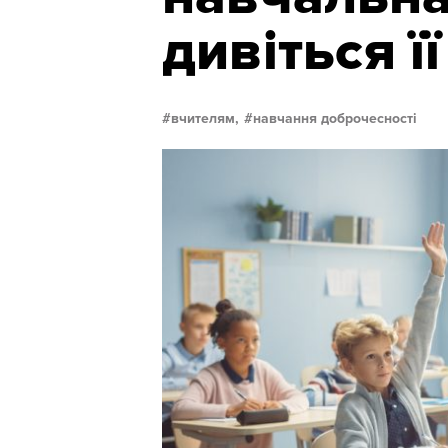
дивіться її
вчителям,
навчання доброчесності