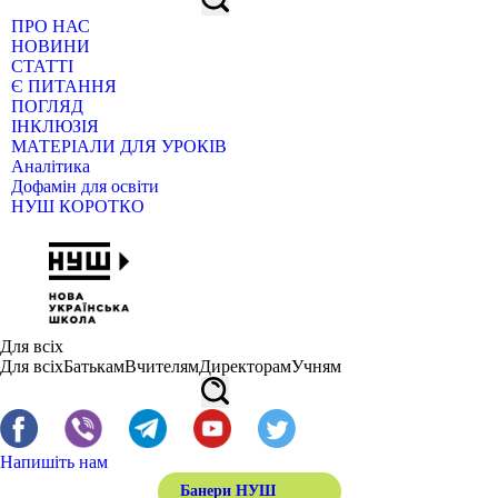
ПРО НАС
НОВИНИ
СТАТТІ
Є ПИТАННЯ
ПОГЛЯД
ІНКЛЮЗІЯ
МАТЕРІАЛИ ДЛЯ УРОКІВ
Аналітика
Дофамін для освіти
НУШ КОРОТКО
Для всіх
Для всіх
Батькам
Вчителям
Директорам
Учням
Напишіть нам
Банери НУШ