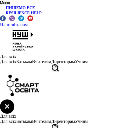
Меню
ПИШЕМО ЕСЕ
RESILIENCE.HELP
Напишіть нам
Для всіх
Для всіх
Батькам
Вчителям
Директорам
Учням
Для всіх
Для всіх
Батькам
Вчителям
Директорам
Учням