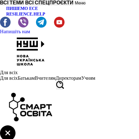
ВСІ ТЕМИ
ВСІ СПЕЦПРОЄКТИ
Меню
ПИШЕМО ЕСЕ
RESILIENCE.HELP
Напишіть нам
Для всіх
Для всіх
Батькам
Вчителям
Директорам
Учням