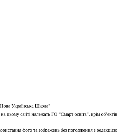
 "Нова Українська Школа"
 на цьому сайті належать ГО “Смарт освіта”, крім об’єктів
користання фото та зображень без погодження з редакцією