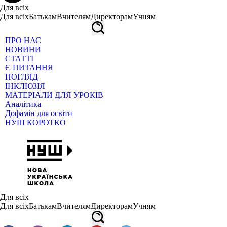
Для всіх
Для всіх
Батькам
Вчителям
Директорам
Учням
ПРО НАС
НОВИНИ
СТАТТІ
Є ПИТАННЯ
ПОГЛЯД
ІНКЛЮЗІЯ
МАТЕРІАЛИ ДЛЯ УРОКІВ
Аналітика
Дофамін для освіти
НУШ КОРОТКО
Для всіх
Для всіх
Батькам
Вчителям
Директорам
Учням