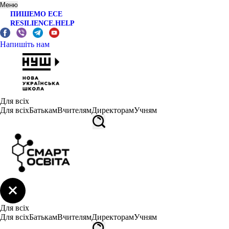
Меню
ПИШЕМО ЕСЕ
RESILIENCE.HELP
Напишіть нам
Для всіх
Для всіх
Батькам
Вчителям
Директорам
Учням
Для всіх
Для всіх
Батькам
Вчителям
Директорам
Учням