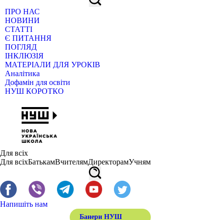
ПРО НАС
НОВИНИ
СТАТТІ
Є ПИТАННЯ
ПОГЛЯД
ІНКЛЮЗІЯ
МАТЕРІАЛИ ДЛЯ УРОКІВ
Аналітика
Дофамін для освіти
НУШ КОРОТКО
Для всіх
Для всіх
Батькам
Вчителям
Директорам
Учням
Напишіть нам
Банери НУШ