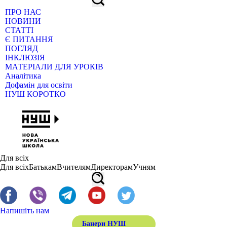
ПРО НАС
НОВИНИ
СТАТТІ
Є ПИТАННЯ
ПОГЛЯД
ІНКЛЮЗІЯ
МАТЕРІАЛИ ДЛЯ УРОКІВ
Аналітика
Дофамін для освіти
НУШ КОРОТКО
Для всіх
Для всіх
Батькам
Вчителям
Директорам
Учням
Напишіть нам
Банери НУШ