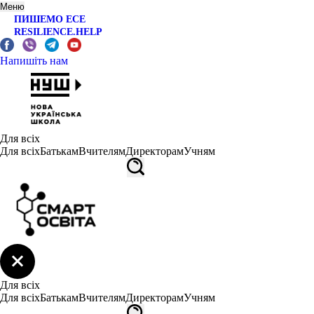
Меню
ПИШЕМО ЕСЕ
RESILIENCE.HELP
Напишіть нам
Для всіх
Для всіх
Батькам
Вчителям
Директорам
Учням
Для всіх
Для всіх
Батькам
Вчителям
Директорам
Учням