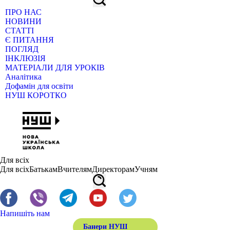
ПРО НАС
НОВИНИ
СТАТТІ
Є ПИТАННЯ
ПОГЛЯД
ІНКЛЮЗІЯ
МАТЕРІАЛИ ДЛЯ УРОКІВ
Аналітика
Дофамін для освіти
НУШ КОРОТКО
Для всіх
Для всіх
Батькам
Вчителям
Директорам
Учням
Напишіть нам
Банери НУШ