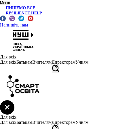
Меню
ПИШЕМО ЕСЕ
RESILIENCE.HELP
Напишіть нам
Для всіх
Для всіх
Батькам
Вчителям
Директорам
Учням
Для всіх
Для всіх
Батькам
Вчителям
Директорам
Учням