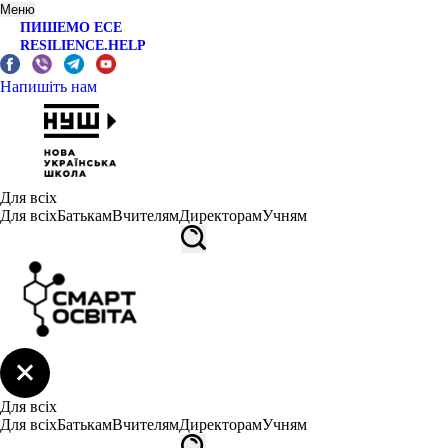
Меню
ПИШЕМО ЕСЕ
RESILIENCE.HELP
Напишіть нам
Для всіх
Для всіх
Батькам
Вчителям
Директорам
Учням
Для всіх
Для всіх
Батькам
Вчителям
Директорам
Учням