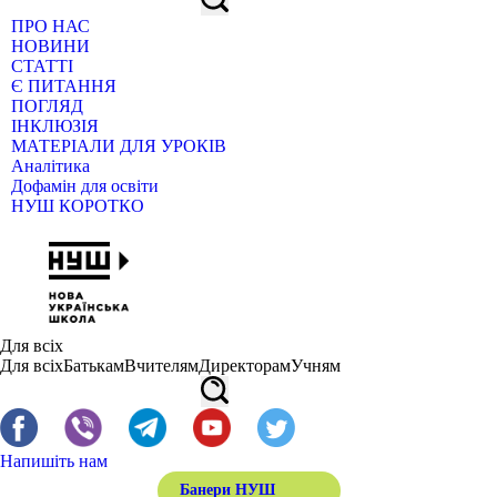
ПРО НАС
НОВИНИ
СТАТТІ
Є ПИТАННЯ
ПОГЛЯД
ІНКЛЮЗІЯ
МАТЕРІАЛИ ДЛЯ УРОКІВ
Аналітика
Дофамін для освіти
НУШ КОРОТКО
Для всіх
Для всіх
Батькам
Вчителям
Директорам
Учням
Напишіть нам
Банери НУШ