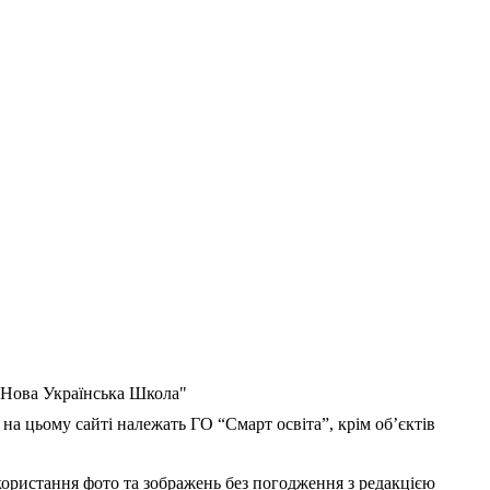
 "Нова Українська Школа"
 на цьому сайті належать ГО “Смарт освіта”, крім об’єктів
користання фото та зображень без погодження з редакцією