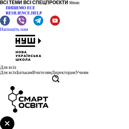
ВСІ ТЕМИ
ВСІ СПЕЦПРОЄКТИ
Меню
ПИШЕМО ЕСЕ
RESILIENCE.HELP
Напишіть нам
Для всіх
Для всіх
Батькам
Вчителям
Директорам
Учням