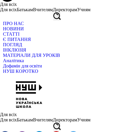
Для всіх
Для всіх
Батькам
Вчителям
Директорам
Учням
ПРО НАС
НОВИНИ
СТАТТІ
Є ПИТАННЯ
ПОГЛЯД
ІНКЛЮЗІЯ
МАТЕРІАЛИ ДЛЯ УРОКІВ
Аналітика
Дофамін для освіти
НУШ КОРОТКО
Для всіх
Для всіх
Батькам
Вчителям
Директорам
Учням