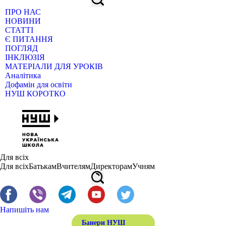
ПРО НАС
НОВИНИ
СТАТТІ
Є ПИТАННЯ
ПОГЛЯД
ІНКЛЮЗІЯ
МАТЕРІАЛИ ДЛЯ УРОКІВ
Аналітика
Дофамін для освіти
НУШ КОРОТКО
Для всіх
Для всіх
Батькам
Вчителям
Директорам
Учням
Напишіть нам
Банери НУШ