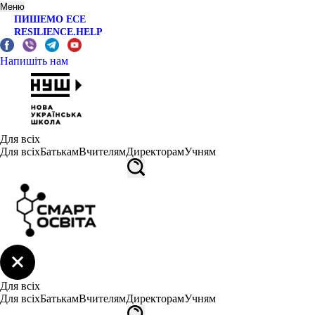
Меню
ПИШЕМО ЕСЕ
RESILIENCE.HELP
Напишіть нам
Для всіх
Для всіх
Батькам
Вчителям
Директорам
Учням
Для всіх
Для всіх
Батькам
Вчителям
Директорам
Учням