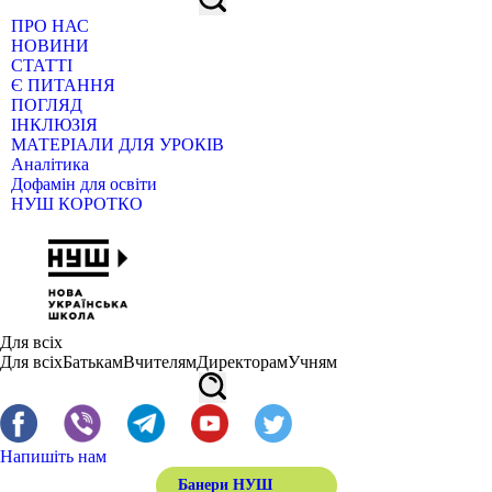
ПРО НАС
НОВИНИ
СТАТТІ
Є ПИТАННЯ
ПОГЛЯД
ІНКЛЮЗІЯ
МАТЕРІАЛИ ДЛЯ УРОКІВ
Аналітика
Дофамін для освіти
НУШ КОРОТКО
Для всіх
Для всіх
Батькам
Вчителям
Директорам
Учням
Напишіть нам
Банери НУШ