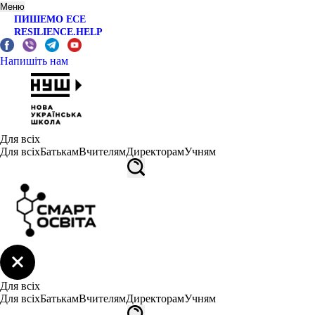
Меню
ПИШЕМО ЕСЕ
RESILIENCE.HELP
Напишіть нам
Для всіх
Для всіх
Батькам
Вчителям
Директорам
Учням
Для всіх
Для всіх
Батькам
Вчителям
Директорам
Учням