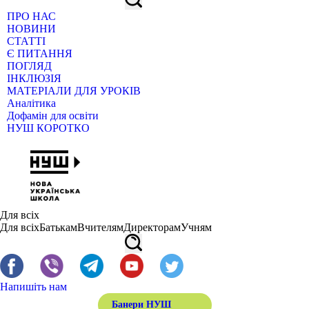
ПРО НАС
НОВИНИ
СТАТТІ
Є ПИТАННЯ
ПОГЛЯД
ІНКЛЮЗІЯ
МАТЕРІАЛИ ДЛЯ УРОКІВ
Аналітика
Дофамін для освіти
НУШ КОРОТКО
Для всіх
Для всіх
Батькам
Вчителям
Директорам
Учням
Напишіть нам
Банери НУШ