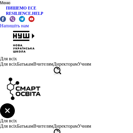
Меню
ПИШЕМО ЕСЕ
RESILIENCE.HELP
Напишіть нам
Для всіх
Для всіх
Батькам
Вчителям
Директорам
Учням
Для всіх
Для всіх
Батькам
Вчителям
Директорам
Учням