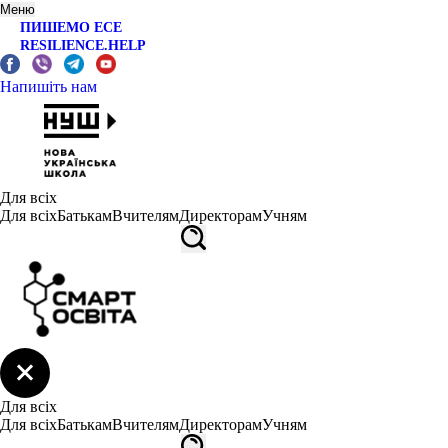
Меню
ПИШЕМО ЕСЕ
RESILIENCE.HELP
Напишіть нам
Для всіх
Для всіх
Батькам
Вчителям
Директорам
Учням
Для всіх
Для всіх
Батькам
Вчителям
Директорам
Учням