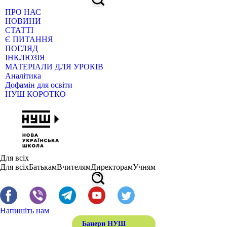
ПРО НАС
НОВИНИ
СТАТТІ
Є ПИТАННЯ
ПОГЛЯД
ІНКЛЮЗІЯ
МАТЕРІАЛИ ДЛЯ УРОКІВ
Аналітика
Дофамін для освіти
НУШ КОРОТКО
Для всіх
Для всіх
Батькам
Вчителям
Директорам
Учням
Напишіть нам
Банери НУШ