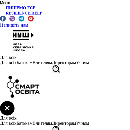
Меню
ПИШЕМО ЕСЕ
RESILIENCE.HELP
Напишіть нам
Для всіх
Для всіх
Батькам
Вчителям
Директорам
Учням
Для всіх
Для всіх
Батькам
Вчителям
Директорам
Учням