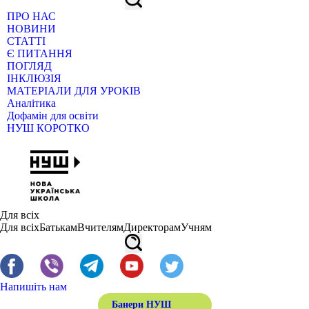
ПРО НАС
НОВИНИ
СТАТТІ
Є ПИТАННЯ
ПОГЛЯД
ІНКЛЮЗІЯ
МАТЕРІАЛИ ДЛЯ УРОКІВ
Аналітика
Дофамін для освіти
НУШ КОРОТКО
Для всіх
Для всіх
Батькам
Вчителям
Директорам
Учням
Напишіть нам
Банери НУШ