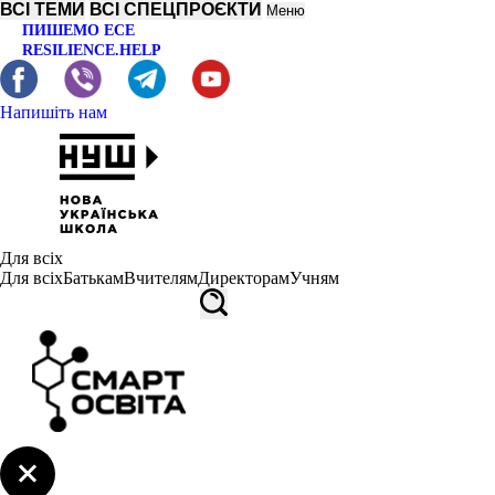
ВСІ ТЕМИ
ВСІ СПЕЦПРОЄКТИ
Меню
ПИШЕМО ЕСЕ
RESILIENCE.HELP
Напишіть нам
Для всіх
Для всіх
Батькам
Вчителям
Директорам
Учням