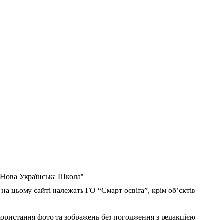
 "Нова Українська Школа"
 на цьому сайті належать ГО “Смарт освіта”, крім об’єктів
користання фото та зображень без погодження з редакцією