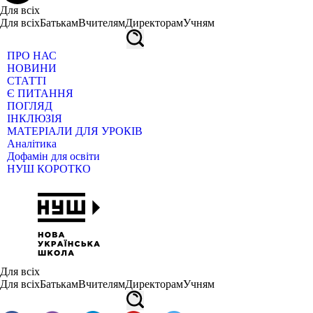
Для всіх
Для всіх
Батькам
Вчителям
Директорам
Учням
ПРО НАС
НОВИНИ
СТАТТІ
Є ПИТАННЯ
ПОГЛЯД
ІНКЛЮЗІЯ
МАТЕРІАЛИ ДЛЯ УРОКІВ
Аналітика
Дофамін для освіти
НУШ КОРОТКО
Для всіх
Для всіх
Батькам
Вчителям
Директорам
Учням