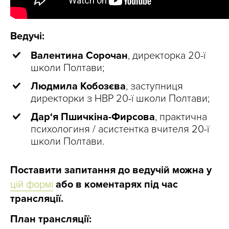
Ведучі:
Валентина Сорочан
, директорка 20-ї
школи Полтави;
Людмила Кобозєва
, заступниця
директорки з НВР 20-ї школи Полтави;
Дар‘я Пшичкіна-Фирсова
, практична
психологиня / асистентка вчителя 20-ї
школи Полтави.
Поставити запитання до ведучій можна у
цій формі
або в коментарях під час
трансляції.
План трансляції: