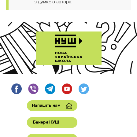
з думкою автора.
Напишіть нам
Банери НУШ