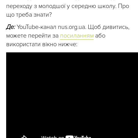
переходу з молодшої у середню школу. Про
що треба знати?
Де:
YouTube-канал nus.org.ua. Щоб дивитись,
можете перейти за
посиланням
або
використати вікно нижче: