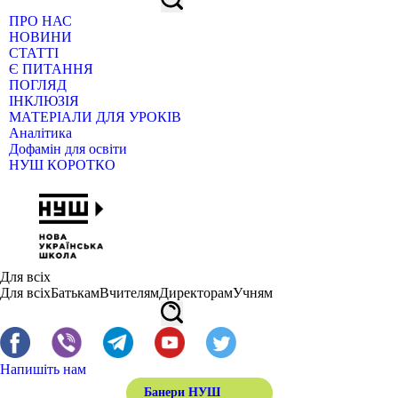
ПРО НАС
НОВИНИ
СТАТТІ
Є ПИТАННЯ
ПОГЛЯД
ІНКЛЮЗІЯ
МАТЕРІАЛИ ДЛЯ УРОКІВ
Аналітика
Дофамін для освіти
НУШ КОРОТКО
Для всіх
Для всіх
Батькам
Вчителям
Директорам
Учням
Напишіть нам
Банери НУШ