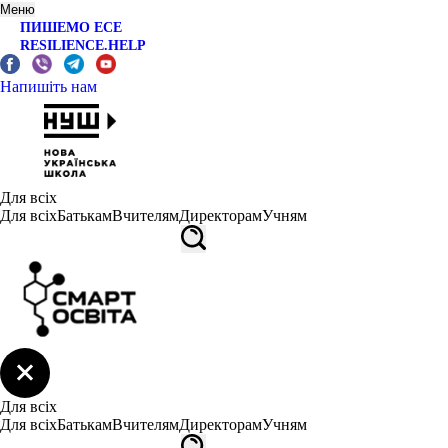
Меню
ПИШЕМО ЕСЕ
RESILIENCE.HELP
Напишіть нам
Для всіх
Для всіх
Батькам
Вчителям
Директорам
Учням
Для всіх
Для всіх
Батькам
Вчителям
Директорам
Учням