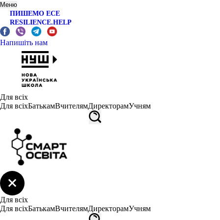
Меню
ПИШЕМО ЕСЕ
RESILIENCE.HELP
Напишіть нам
Для всіх
Для всіх
Батькам
Вчителям
Директорам
Учням
Для всіх
Для всіх
Батькам
Вчителям
Директорам
Учням