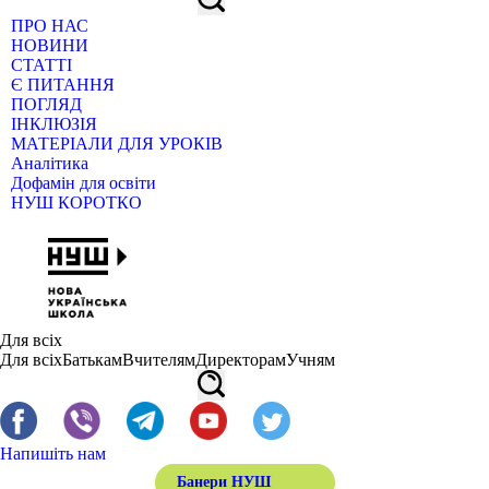
ПРО НАС
НОВИНИ
СТАТТІ
Є ПИТАННЯ
ПОГЛЯД
ІНКЛЮЗІЯ
МАТЕРІАЛИ ДЛЯ УРОКІВ
Аналітика
Дофамін для освіти
НУШ КОРОТКО
Для всіх
Для всіх
Батькам
Вчителям
Директорам
Учням
Напишіть нам
Банери НУШ