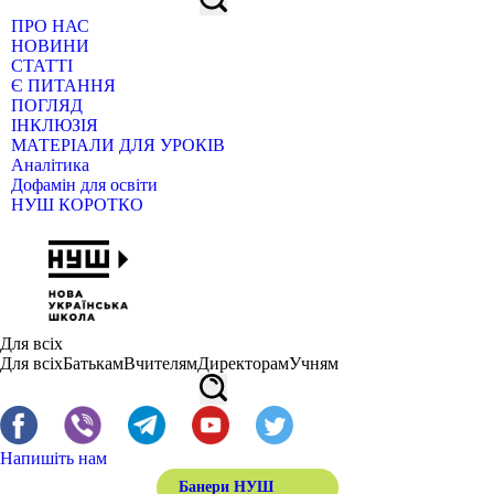
ПРО НАС
НОВИНИ
СТАТТІ
Є ПИТАННЯ
ПОГЛЯД
ІНКЛЮЗІЯ
МАТЕРІАЛИ ДЛЯ УРОКІВ
Аналітика
Дофамін для освіти
НУШ КОРОТКО
Для всіх
Для всіх
Батькам
Вчителям
Директорам
Учням
Напишіть нам
Банери НУШ