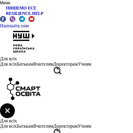
Меню
ПИШЕМО ЕСЕ
RESILIENCE.HELP
Напишіть нам
Для всіх
Для всіх
Батькам
Вчителям
Директорам
Учням
Для всіх
Для всіх
Батькам
Вчителям
Директорам
Учням