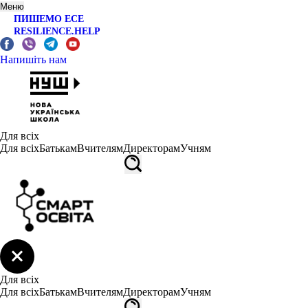
Меню
ПИШЕМО ЕСЕ
RESILIENCE.HELP
Напишіть нам
Для всіх
Для всіх
Батькам
Вчителям
Директорам
Учням
Для всіх
Для всіх
Батькам
Вчителям
Директорам
Учням