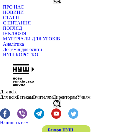
ПРО НАС
НОВИНИ
СТАТТІ
Є ПИТАННЯ
ПОГЛЯД
ІНКЛЮЗІЯ
МАТЕРІАЛИ ДЛЯ УРОКІВ
Аналітика
Дофамін для освіти
НУШ КОРОТКО
Для всіх
Для всіх
Батькам
Вчителям
Директорам
Учням
Напишіть нам
Банери НУШ