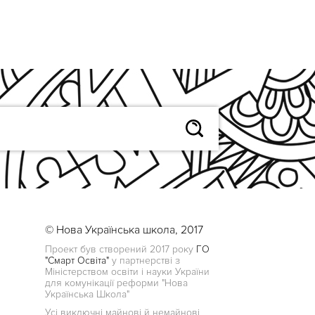
© Нова Українська школа, 2017
Проект був створений 2017 року
ГО
"Смарт Освіта"
у партнерстві з
Міністерством освіти і науки України
для комунікації реформи "Нова
Українська Школа"
Усі виключні майнові й немайнові