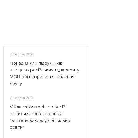
7 Серпня 2026
Понад 1,1 млн підручників
знищено російськими ударами: у
МОН обговорили відновлення
друку
7 Серпня 2026
У Класифікаторі професій
з’явиться нова професія
“вчитель закладу дошкільної
освіти”