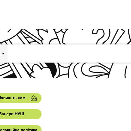
Напишіть нам
Банери НУШ
едакційна політика