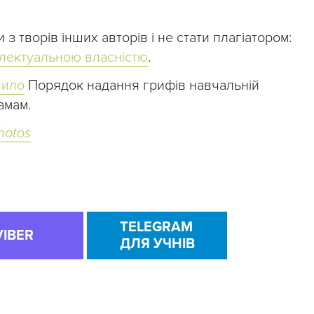
з творів інших авторів і не стати плагіатором:
електуальною власністю
.
нило
Порядок надання грифів навчальній
амам.
hotos
TELEGRAM
VIBER
ДЛЯ УЧНІВ