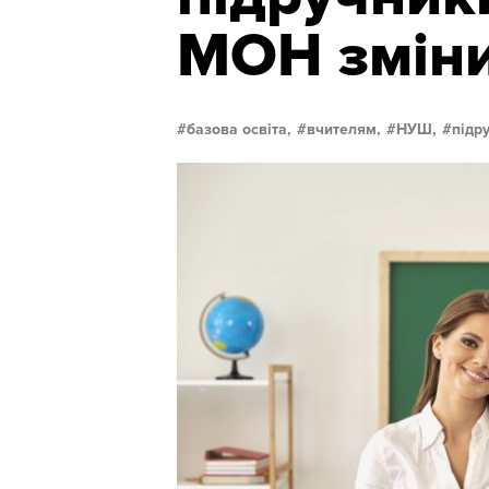
МОН зміни
базова освіта,
вчителям,
НУШ,
підр