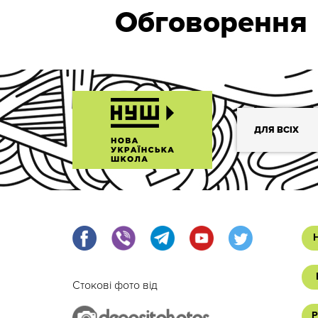
Обговорення
ДЛЯ ВСІХ
Стокові фото від
Р