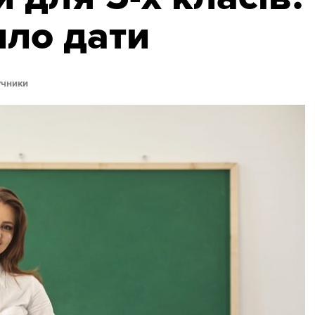
ло дати
учники