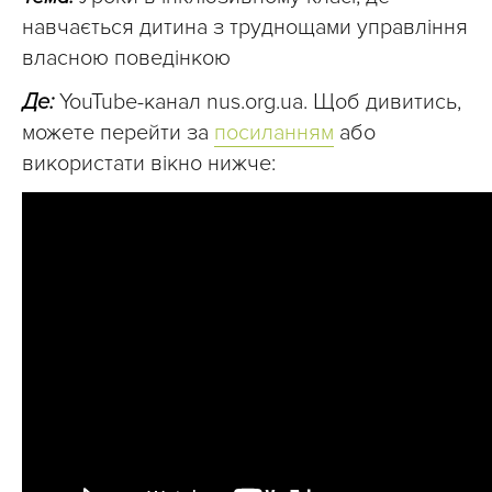
навчається дитина з труднощами управління
власною поведінкою
Де:
YouTube-канал nus.org.ua. Щоб дивитись,
можете перейти за
посиланням
або
використати вікно нижче: