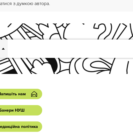
атися з думкою автора.
Напишіть нам
Банери НУШ
едакційна політика