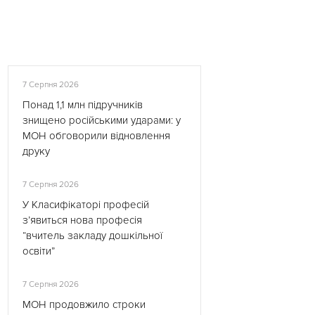
7 Серпня 2026
Понад 1,1 млн підручників
знищено російськими ударами: у
МОН обговорили відновлення
друку
7 Серпня 2026
У Класифікаторі професій
з’явиться нова професія
“вчитель закладу дошкільної
освіти”
7 Серпня 2026
МОН продовжило строки