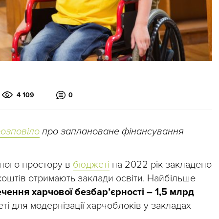
4 109
0
розповіло
про заплановане фінансування
рного простору в
бюджеті
на 2022 рік закладено
коштів отримають заклади освіти. Найбільше
чення харчової безбар’єрності – 1,5 млрд
еті для модернізації харчоблоків у закладах