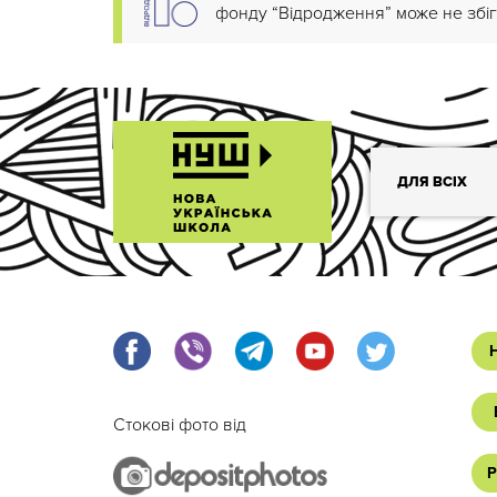
фонду “Відродження” може не збіг
ДЛЯ ВСІХ
Стокові фото від
Р