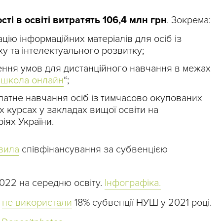
ті в освіті витратять 106,4 млн грн
. Зокрема:
ацію інформаційних матеріалів для осіб із
у та інтелектуального розвитку;
рення умов для дистанційного навчання в межах
 школа онлайн
“;
платне навчання осіб із тимчасово окупованих
х курсах у закладах вищої освіти на
іях України.
вила
співфінансування за субвенцією
22 на середню освіту.
Інфографіка.
х
не використали
18% субвенції НУШ у 2021 році.