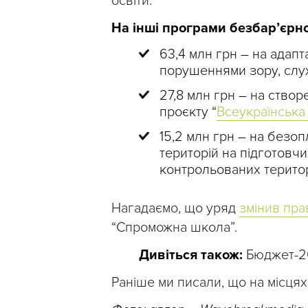
освіти.
На інші програми безбар’єрнос
63,4 млн грн – на адапт
порушеннями зору, слух
27,8 млн грн – на ство
проєкту “
Всеукраїнська
15,2 млн грн – на безо
територій на підготовчи
контрольованих територ
Нагадаємо, що уряд
змінив пра
“Спроможна школа”.
Дивіться також:
Бюджет-20
Раніше ми писали, що на місця