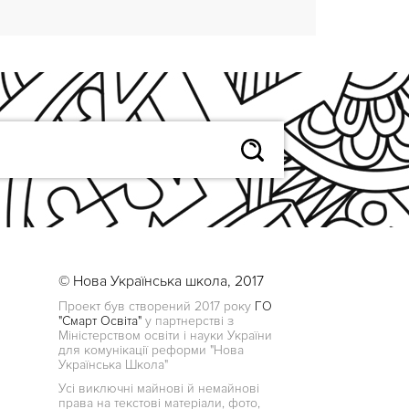
© Нова Українська школа, 2017
Проект був створений 2017 року
ГО
"Смарт Освіта"
у партнерстві з
Міністерством освіти і науки України
для комунікації реформи "Нова
Українська Школа"
Усі виключні майнові й немайнові
права на текстові матеріали, фото,