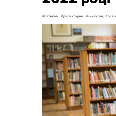
батькам,
директорам,
інклюзія,
осві