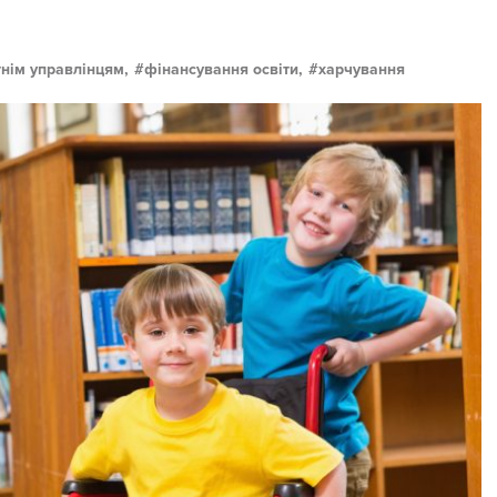
тнім управлінцям,
фінансування освіти,
харчування