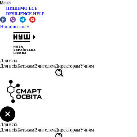
Меню
ПИШЕМО ЕСЕ
RESILIENCE.HELP
Напишіть нам
Для всіх
Для всіх
Батькам
Вчителям
Директорам
Учням
Для всіх
Для всіх
Батькам
Вчителям
Директорам
Учням