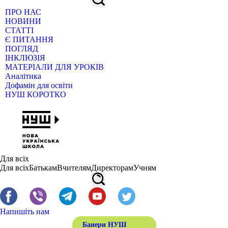
ПРО НАС
НОВИНИ
СТАТТІ
Є ПИТАННЯ
ПОГЛЯД
ІНКЛЮЗІЯ
МАТЕРІАЛИ ДЛЯ УРОКІВ
Аналітика
Дофамін для освіти
НУШ КОРОТКО
Для всіх
Для всіх
Батькам
Вчителям
Директорам
Учням
Напишіть нам
Банери НУШ