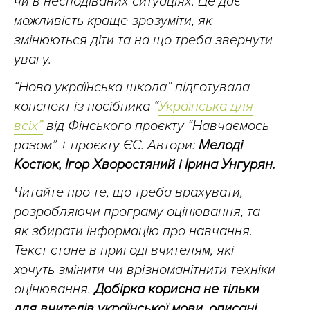
чи в несподіваних ситуаціях. Це дає
можливість краще зрозуміти, як
змінюються діти та на що треба звернути
увагу.
“Нова українська школа” підготувала
конспект із посібника “
Українська для
всіх”
від Фінського проєкту “Навчаємось
разом” + проєкту ЄС. Автори:
Мелоді
Костюк, Ігор Хворостяний і Ірина Унгурян.
Читайте про те, що треба врахувати,
розробляючи програму оцінювання, та
як збирати інформацію про навчання.
Текст стане в пригоді вчителям, які
хочуть змінити чи врізноманітнити техніки
оцінювання.
Добірка корисна не тільки
для вчителів української мови, описані