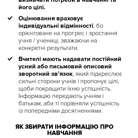
визначати потреби в навчанні та
його цілі.
Оцінювання враховує
індивідуальні відмінності
, бо
орієнтоване на прогрес і зростання
учня / учениці, зважаючи на
конкретні результати.
Вчителі мають надавати постійний
усний або письмовий описовий
зворотний зв’язок
, який підкреслює
сильні сторони учнів і пропонує цілі,
щоби покращити їхню успішність.
Інформацію передають учням і
батькам, аби ті порівняли успішність
із попередніми досягненнями.
ЯК ЗБИРАТИ ІНФОРМАЦІЮ ПРО
НАВЧАННЯ