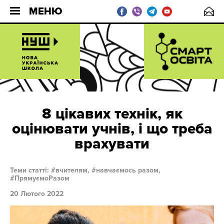
МЕНЮ
8 цікавих технік, як
оцінювати учнів, і що треба
врахувати
Теми статті:
вчителям,
навчаємось разом,
ПрямуємоРазом
20 Лютого 2022