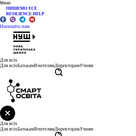
Меню
ПИШЕМО ЕСЕ
RESILIENCE.HELP
Напишіть нам
Для всіх
Для всіх
Батькам
Вчителям
Директорам
Учням
Для всіх
Для всіх
Батькам
Вчителям
Директорам
Учням