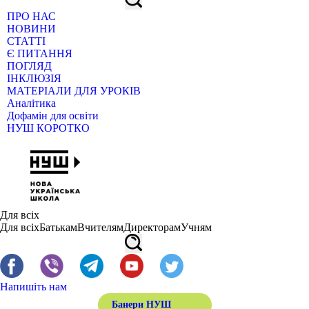
ПРО НАС
НОВИНИ
СТАТТІ
Є ПИТАННЯ
ПОГЛЯД
ІНКЛЮЗІЯ
МАТЕРІАЛИ ДЛЯ УРОКІВ
Аналітика
Дофамін для освіти
НУШ КОРОТКО
Для всіх
Для всіх
Батькам
Вчителям
Директорам
Учням
Напишіть нам
Банери НУШ