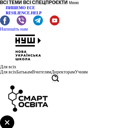
ВСІ ТЕМИ
ВСІ СПЕЦПРОЄКТИ
Меню
ПИШЕМО ЕСЕ
RESILIENCE.HELP
Напишіть нам
Для всіх
Для всіх
Батькам
Вчителям
Директорам
Учням