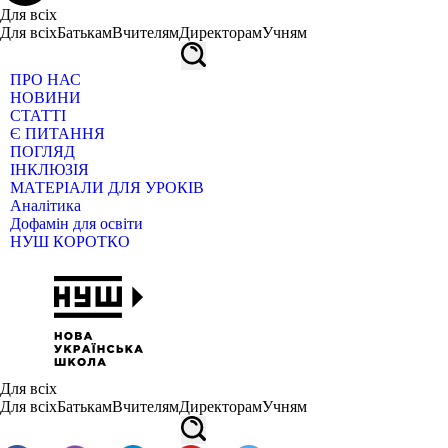
Для всіх
Для всіх
Батькам
Вчителям
Директорам
Учням
ПРО НАС
НОВИНИ
СТАТТІ
Є ПИТАННЯ
ПОГЛЯД
ІНКЛЮЗІЯ
МАТЕРІАЛИ ДЛЯ УРОКІВ
Аналітика
Дофамін для освіти
НУШ КОРОТКО
Для всіх
Для всіх
Батькам
Вчителям
Директорам
Учням