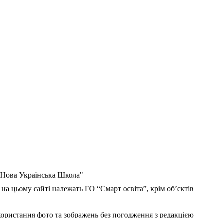
 "Нова Українська Школа"
 на цьому сайті належать ГО “Смарт освіта”, крім об’єктів
користання фото та зображень без погодження з редакцією