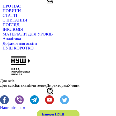
ПРО НАС
НОВИНИ
СТАТТІ
Є ПИТАННЯ
ПОГЛЯД
ІНКЛЮЗІЯ
МАТЕРІАЛИ ДЛЯ УРОКІВ
Аналітика
Дофамін для освіти
НУШ КОРОТКО
Для всіх
Для всіх
Батькам
Вчителям
Директорам
Учням
Напишіть нам
Банери НУШ