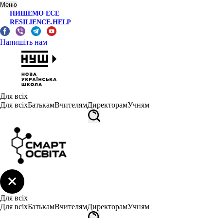
Меню
ПИШЕМО ЕСЕ
RESILIENCE.HELP
Напишіть нам
Для всіх
Для всіх
Батькам
Вчителям
Директорам
Учням
Для всіх
Для всіх
Батькам
Вчителям
Директорам
Учням