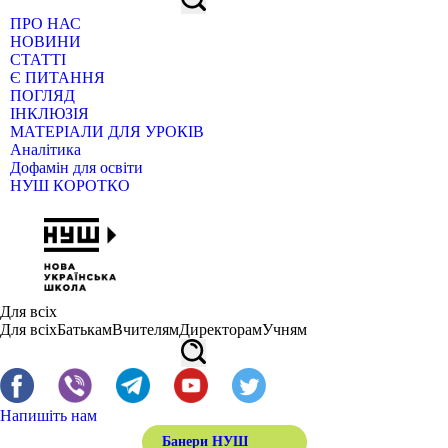
ПРО НАС
НОВИНИ
СТАТТІ
Є ПИТАННЯ
ПОГЛЯД
ІНКЛЮЗІЯ
МАТЕРІАЛИ ДЛЯ УРОКІВ
Аналітика
Дофамін для освіти
НУШ КОРОТКО
Для всіх
Для всіх
Батькам
Вчителям
Директорам
Учням
Напишіть нам
Банери НУШ