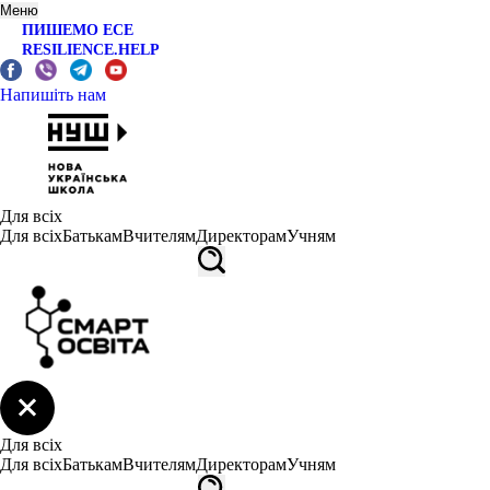
Меню
ПИШЕМО ЕСЕ
RESILIENCE.HELP
Напишіть нам
Для всіх
Для всіх
Батькам
Вчителям
Директорам
Учням
Для всіх
Для всіх
Батькам
Вчителям
Директорам
Учням