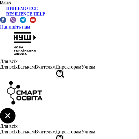
Меню
ПИШЕМО ЕСЕ
RESILIENCE.HELP
Напишіть нам
Для всіх
Для всіх
Батькам
Вчителям
Директорам
Учням
Для всіх
Для всіх
Батькам
Вчителям
Директорам
Учням