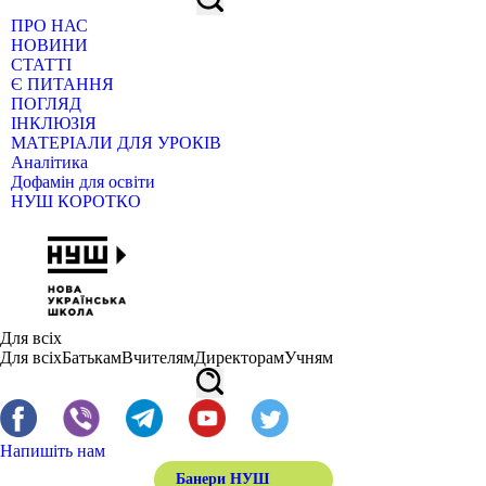
ПРО НАС
НОВИНИ
СТАТТІ
Є ПИТАННЯ
ПОГЛЯД
ІНКЛЮЗІЯ
МАТЕРІАЛИ ДЛЯ УРОКІВ
Аналітика
Дофамін для освіти
НУШ КОРОТКО
Для всіх
Для всіх
Батькам
Вчителям
Директорам
Учням
Напишіть нам
Банери НУШ