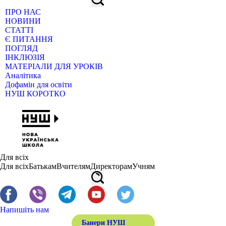
ПРО НАС
НОВИНИ
СТАТТІ
Є ПИТАННЯ
ПОГЛЯД
ІНКЛЮЗІЯ
МАТЕРІАЛИ ДЛЯ УРОКІВ
Аналітика
Дофамін для освіти
НУШ КОРОТКО
Для всіх
Для всіх
Батькам
Вчителям
Директорам
Учням
Напишіть нам
Банери НУШ