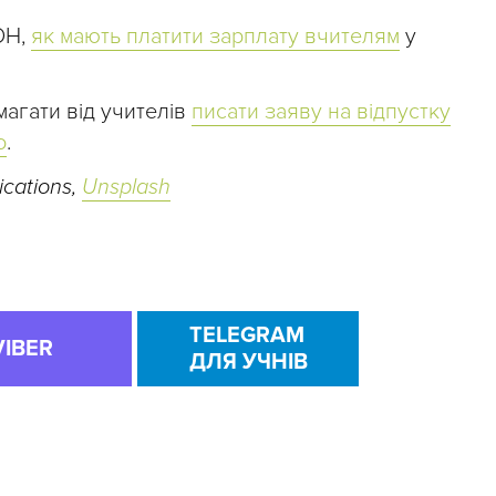
ОН,
як мають платити зарплату вчителям
у
агати від учителів
писати заяву на відпустку
о
.
cations,
Unsplash
TELEGRAM
VIBER
ДЛЯ УЧНІВ