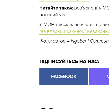
Читайте також
розʼяснення М
воєнний час.
У МОН також зазначали, що вим
“за власний рахунок” незаконн
Фото: автор – Ngobeni Communi
ПІДПИСУЙТЕСЬ НА НАС:
FACEBOOK