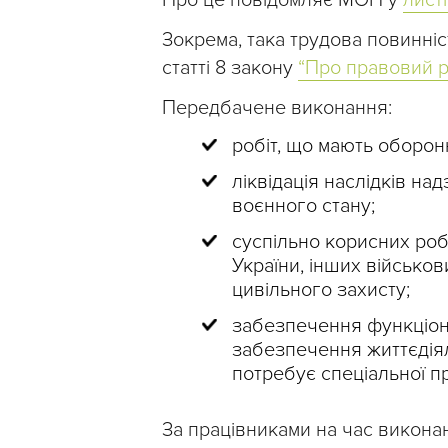
Про це повідомляє МОН у
лист
Зокрема, така трудова повинні
статті 8 закону
“Про правовий р
Передбачене виконання:
робіт, що мають оборон
ліквідація наслідків над
воєнного стану;
суспільно корисних ро
України, інших військо
цивільного захисту;
забезпечення функціон
забезпечення життєдіял
потребує спеціальної п
За працівниками на час викона