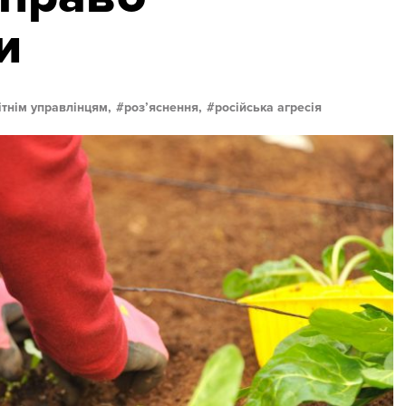
и
ітнім управлінцям,
розʼяснення,
російська агресія