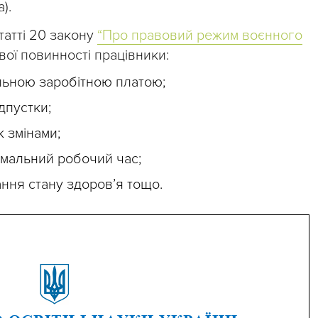
).
татті 20 закону
“Про правовий режим воєнного
вої повинності працівники:
льною заробітною платою;
дпустки;
ж змінами;
мальний робочий час;
ння стану здоров’я тощо.