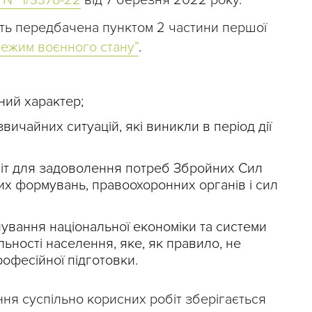
і № 1/3378-22
від 7 березня 2022 року.
сть передбачена пунктом 2 частини першої
ежим воєнного стану”
.
ний характер;
звичайних ситуацій, які виникли в період дії
біт для задоволення потреб Збройних Сил
вих формувань, правоохоронних органів і сил
ування національної економіки та системи
ьності населення, яке, як правило, не
рофесійної підготовки.
ння суспільно корисних робіт зберігається