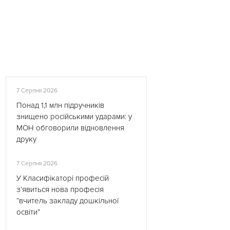
7 Серпня 2026
Понад 1,1 млн підручників
знищено російськими ударами: у
МОН обговорили відновлення
друку
7 Серпня 2026
У Класифікаторі професій
з’явиться нова професія
“вчитель закладу дошкільної
освіти”