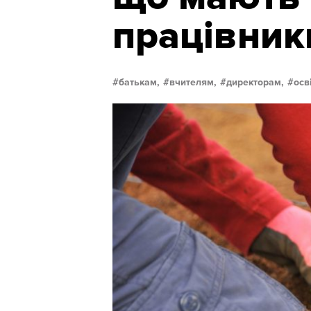
працівник
батькам,
вчителям,
директорам,
осв