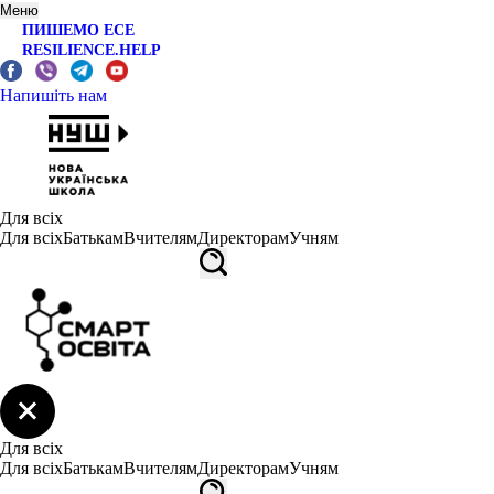
Меню
ПИШЕМО ЕСЕ
RESILIENCE.HELP
Напишіть нам
Для всіх
Для всіх
Батькам
Вчителям
Директорам
Учням
Для всіх
Для всіх
Батькам
Вчителям
Директорам
Учням