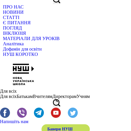
ПРО НАС
НОВИНИ
СТАТТІ
Є ПИТАННЯ
ПОГЛЯД
ІНКЛЮЗІЯ
МАТЕРІАЛИ ДЛЯ УРОКІВ
Аналітика
Дофамін для освіти
НУШ КОРОТКО
Для всіх
Для всіх
Батькам
Вчителям
Директорам
Учням
Напишіть нам
Банери НУШ