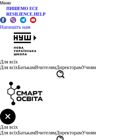
Меню
ПИШЕМО ЕСЕ
RESILIENCE.HELP
Напишіть нам
Для всіх
Для всіх
Батькам
Вчителям
Директорам
Учням
Для всіх
Для всіх
Батькам
Вчителям
Директорам
Учням