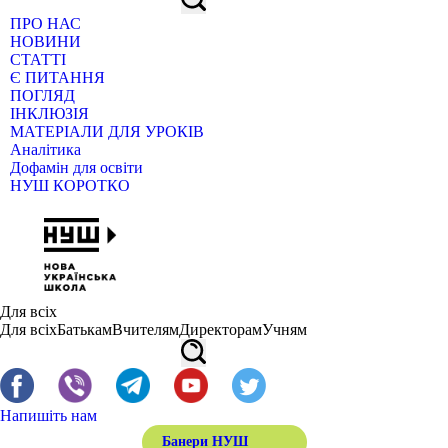
ПРО НАС
НОВИНИ
СТАТТІ
Є ПИТАННЯ
ПОГЛЯД
ІНКЛЮЗІЯ
МАТЕРІАЛИ ДЛЯ УРОКІВ
Аналітика
Дофамін для освіти
НУШ КОРОТКО
Для всіх
Для всіх
Батькам
Вчителям
Директорам
Учням
Напишіть нам
Банери НУШ